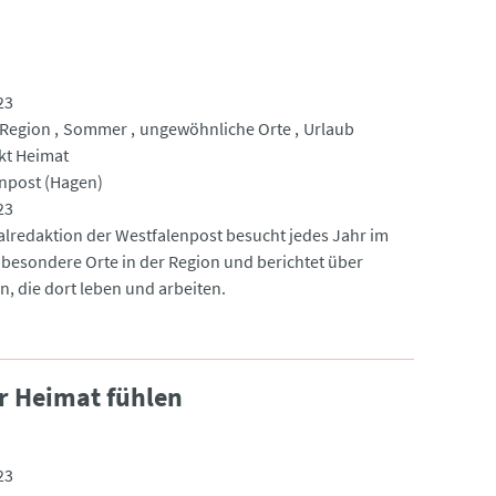
23
Region
Sommer
ungewöhnliche Orte
Urlaub
kt Heimat
npost (Hagen)
23
alredaktion der Westfalenpost besucht jedes Jahr im
esondere Orte in der Region und berichtet über
, die dort leben und arbeiten.
er Heimat fühlen
23