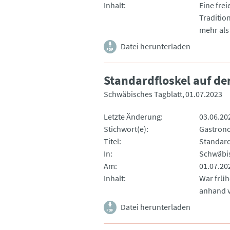
Inhalt
Eine fre
Traditio
mehr als
Datei herunterladen
Standardfloskel auf d
Schwäbisches Tagblatt
01.07.2023
Letzte Änderung
03.06.20
Stichwort(e)
Gastron
Titel
Standard
In
Schwäbis
Am
01.07.20
Inhalt
War früh
anhand v
Datei herunterladen