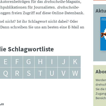
 Autorenbeiträgen für das
drehscheibe
-Magazin,
publikationen für Journalisten.
drehscheibe
-
Aktu
ggen freien Zugriff auf diese Online-Datenbank.
el nicht? Ist ihr Schlagwort nicht dabei? Oder
 Dann schreiben Sie uns am besten eine E-Mail an
ie Schlagwortliste
E
F
G
H
I
J
K
Abo
Q
R
S
T
U
V
W
Werden
drehsc
Sie die
Zugang 
Bereich
t"