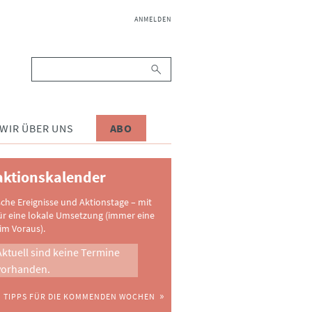
NAVIGATION
ANMELDEN
ÜBERSPRINGEN
Suchbegriffe
WIR ÜBER UNS
ABO
ktionskalender
sche Ereignisse und Aktionstage – mit
ür eine lokale Umsetzung (immer eine
im Voraus).
Aktuell sind keine Termine
vorhanden.
TIPPS FÜR DIE KOMMENDEN WOCHEN