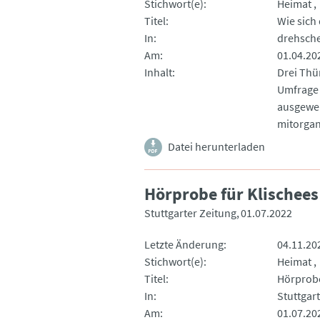
Stichwort(e)
Heimat
Titel
Wie sich 
In
drehsch
Am
01.04.20
Inhalt
Drei Thü
Umfrage 
ausgewer
mitorgani
Datei herunterladen
Hörprobe für Klischees
Stuttgarter Zeitung
01.07.2022
Letzte Änderung
04.11.20
Stichwort(e)
Heimat
Titel
Hörprobe
In
Stuttgar
Am
01.07.20