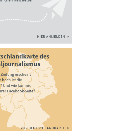
tlichen Newsletter
HIER ANMELDEN
schlandkarte des
ljournalismus
Zeitung erscheint
 hoch ist die
e? Und wie komme
ihrer Facebook-Seite?
ZUR DEUTSCHLANDKARTE