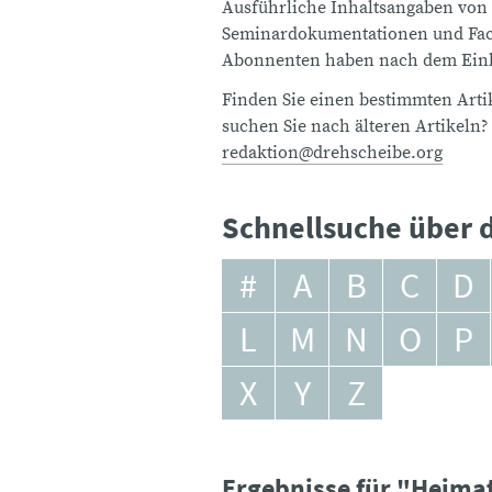
Ausführliche Inhaltsangaben von
Seminardokumentationen und Fach
Abonnenten haben nach dem Einlo
Finden Sie einen bestimmten Artik
suchen Sie nach älteren Artikeln?
redaktion@drehscheibe.org
Schnellsuche über d
#
A
B
C
D
L
M
N
O
P
X
Y
Z
Ergebnisse für "Heima