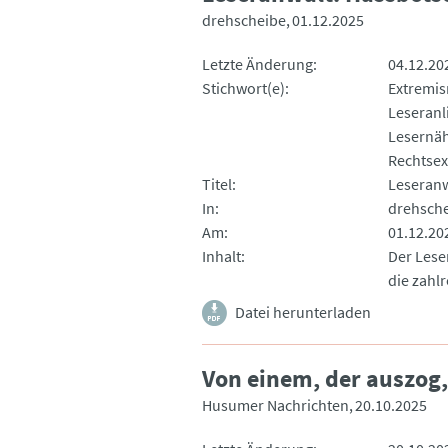
drehscheibe
01.12.2025
Letzte Änderung
04.12.20
Stichwort(e)
Extremi
Leseranl
Lesernä
Rechtse
Titel
Leseranw
In
drehsch
Am
01.12.20
Inhalt
Der Lese
die zahl
Datei herunterladen
Von einem, der auszog,
Husumer Nachrichten
20.10.2025