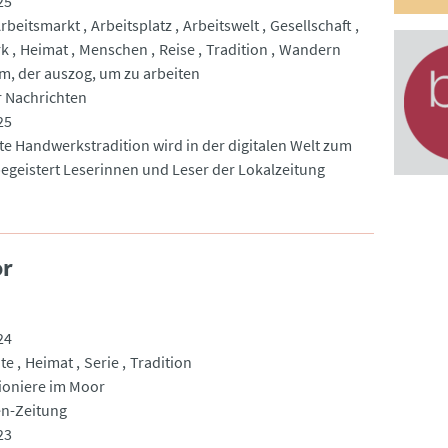
25
rbeitsmarkt
Arbeitsplatz
Arbeitswelt
Gesellschaft
rk
Heimat
Menschen
Reise
Tradition
Wandern
m, der auszog, um zu arbeiten
 Nachrichten
25
lte Handwerkstradition wird in der digitalen Welt zum
begeistert Leserinnen und Leser der Lokalzeitung
or
24
te
Heimat
Serie
Tradition
ioniere im Moor
en-Zeitung
23