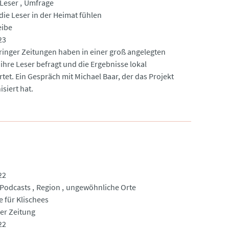
Leser
Umfrage
die Leser in der Heimat fühlen
eibe
23
ringer Zeitungen haben in einer groß angelegten
ihre Leser befragt und die Ergebnisse lokal
tet. Ein Gespräch mit Michael Baar, der das Projekt
siert hat.
22
Podcasts
Region
ungewöhnliche Orte
 für Klischees
ter Zeitung
22