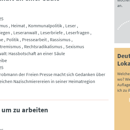
wöchen
an.
25
smus
Heimat
Kommunalpolitik
Leser
iegen
Leseranwalt
Leserbriefe
Leserfragen
he
Politik
Pressearbeit
Rassismus
xtremismus
Rechtsradikalismus
Sexismus
alt: Hassbotschaft an einer Säule
Deut
eibe
Loka
25
Welche 
robmann der Freien Presse macht sich Gedanken über
wo? Wie
reichen Nazischmierereien in seiner Heimatregion
Auflag
ich zu 
 um zu arbeiten