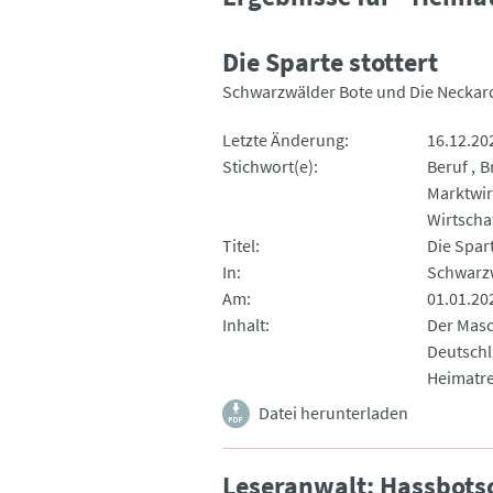
Die Sparte stottert
Schwarzwälder Bote und Die Neckar
Letzte Änderung
16.12.20
Stichwort(e)
Beruf
B
Marktwir
Wirtscha
Titel
Die Spart
In
Schwarzw
Am
01.01.20
Inhalt
Der Masc
Deutschl
Heimatre
Datei herunterladen
Leseranwalt: Hassbotsc