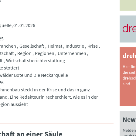
quelle
01.01.2026
25
ranchen
Gesellschaft
Heimat
Industrie
Krise
tschaft
Region
Regionen
Unternehmen
dreh
ft
Wirtschaftsberichterstattung
Hier fi
e stottert
die seit
älder Bote und Die Neckarquelle
drehsc
26
sind.
hinenbau steckt in der Krise und das in ganz
and. Eine Redakteurin recherchiert, wie es in der
gion aussieht
News
Melden 
haft an einer Säule