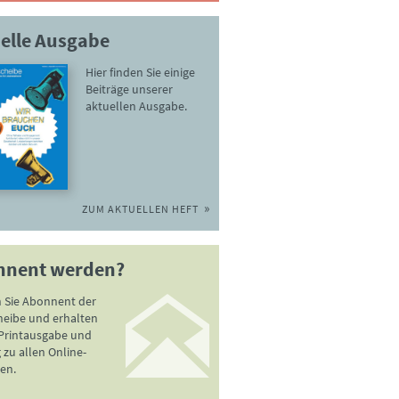
elle Ausgabe
Hier finden Sie einige
Beiträge unserer
aktuellen Ausgabe.
ZUM AKTUELLEN HEFT
nnent werden?
 Sie Abonnent der
heibe und erhalten
 Printausgabe und
zu allen Online-
en.