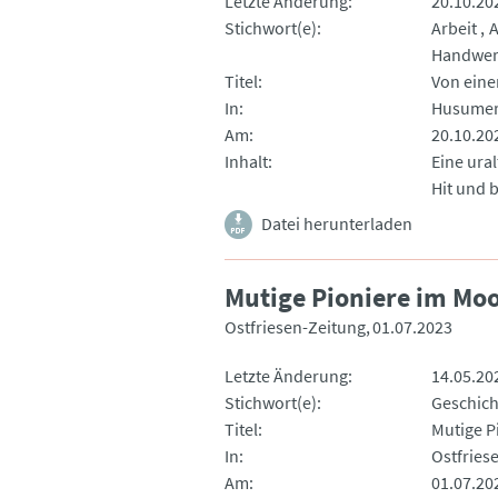
Letzte Änderung
20.10.20
Stichwort(e)
Arbeit
A
Handwe
Titel
Von eine
In
Husumer
Am
20.10.20
Inhalt
Eine ura
Hit und 
Datei herunterladen
Mutige Pioniere im Mo
Ostfriesen-Zeitung
01.07.2023
Letzte Änderung
14.05.20
Stichwort(e)
Geschich
Titel
Mutige P
In
Ostfries
Am
01.07.20