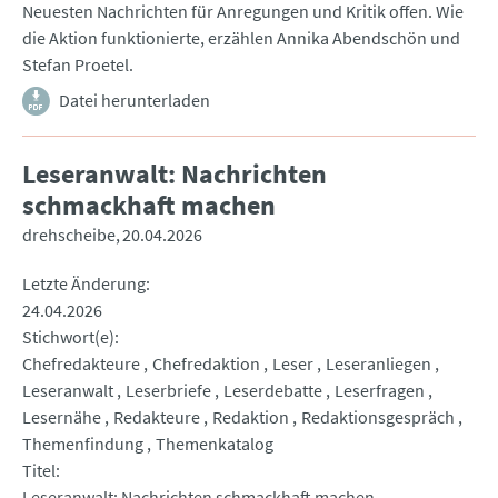
Neuesten Nachrichten für Anregungen und Kritik offen. Wie
die Aktion funktionierte, erzählen Annika Abendschön und
Stefan Proetel.
Datei herunterladen
Leseranwalt: Nachrichten
schmackhaft machen
drehscheibe
20.04.2026
Letzte Änderung
24.04.2026
Stichwort(e)
Chefredakteure
Chefredaktion
Leser
Leseranliegen
Leseranwalt
Leserbriefe
Leserdebatte
Leserfragen
Lesernähe
Redakteure
Redaktion
Redaktionsgespräch
Themenfindung
Themenkatalog
Titel
Leseranwalt: Nachrichten schmackhaft machen