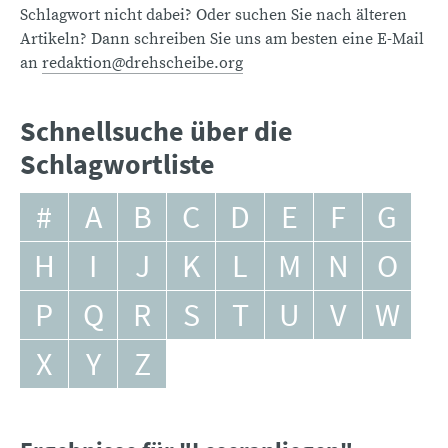
Schlagwort nicht dabei? Oder suchen Sie nach älteren
Artikeln? Dann schreiben Sie uns am besten eine E-Mail
an
redaktion@drehscheibe.org
Schnellsuche über die
Schlagwortliste
#
A
B
C
D
E
F
G
H
I
J
K
L
M
N
O
P
Q
R
S
T
U
V
W
X
Y
Z