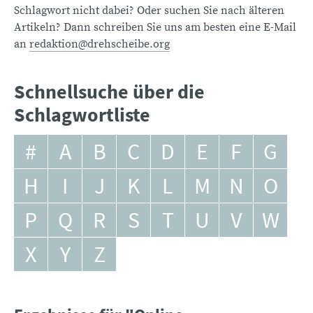
Schlagwort nicht dabei? Oder suchen Sie nach älteren
Artikeln? Dann schreiben Sie uns am besten eine E-Mail
an
redaktion@drehscheibe.org
Schnellsuche über die
Schlagwortliste
#
A
B
C
D
E
F
G
H
I
J
K
L
M
N
O
P
Q
R
S
T
U
V
W
X
Y
Z