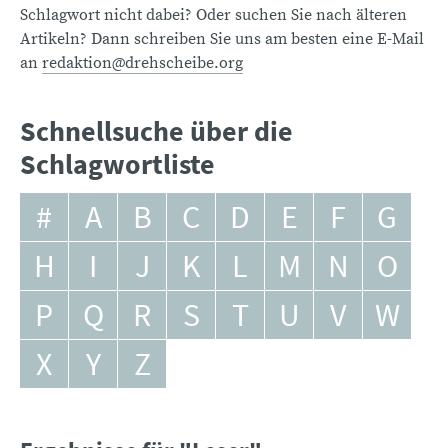
Schlagwort nicht dabei? Oder suchen Sie nach älteren
Artikeln? Dann schreiben Sie uns am besten eine E-Mail
an
redaktion@drehscheibe.org
Schnellsuche über die
Schlagwortliste
#
A
B
C
D
E
F
G
H
I
J
K
L
M
N
O
P
Q
R
S
T
U
V
W
X
Y
Z