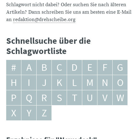
Schlagwort nicht dabei? Oder suchen Sie nach älteren
Artikeln? Dann schreiben Sie uns am besten eine E-Mail
an
redaktion@drehscheibe.org
Schnellsuche über die
Schlagwortliste
#
A
B
C
D
E
F
G
H
I
J
K
L
M
N
O
P
Q
R
S
T
U
V
W
X
Y
Z