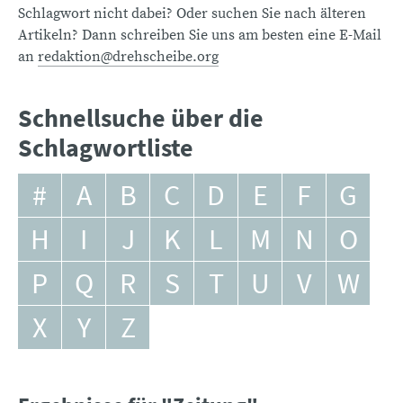
Schlagwort nicht dabei? Oder suchen Sie nach älteren
Artikeln? Dann schreiben Sie uns am besten eine E-Mail
an
redaktion@drehscheibe.org
Schnellsuche über die
Schlagwortliste
#
A
B
C
D
E
F
G
H
I
J
K
L
M
N
O
P
Q
R
S
T
U
V
W
X
Y
Z