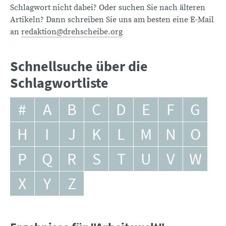
Schlagwort nicht dabei? Oder suchen Sie nach älteren
Artikeln? Dann schreiben Sie uns am besten eine E-Mail
an
redaktion@drehscheibe.org
Schnellsuche über die
Schlagwortliste
#
A
B
C
D
E
F
G
H
I
J
K
L
M
N
O
P
Q
R
S
T
U
V
W
X
Y
Z