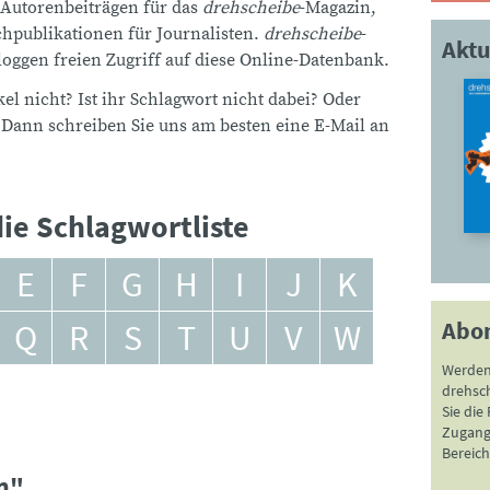
 Autorenbeiträgen für das
drehscheibe
-Magazin,
publikationen für Journalisten.
drehscheibe
-
Aktu
ggen freien Zugriff auf diese Online-Datenbank.
el nicht? Ist ihr Schlagwort nicht dabei? Oder
 Dann schreiben Sie uns am besten eine E-Mail an
ie Schlagwortliste
E
F
G
H
I
J
K
Abo
Q
R
S
T
U
V
W
Werden
drehsc
Sie die
Zugang 
Bereich
n"