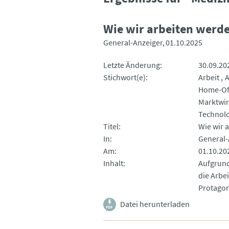
Wie wir arbeiten werd
General-Anzeiger
01.10.2025
Letzte Änderung
30.09.20
Stichwort(e)
Arbeit
A
Home-Of
Marktwir
Technolo
Titel
Wie wir 
In
General-
Am
01.10.20
Inhalt
Aufgrund
die Arbe
Protagon
Datei herunterladen