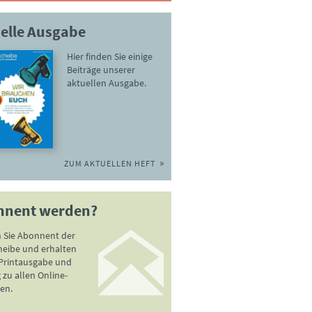
elle Ausgabe
Hier finden Sie einige
Beiträge unserer
aktuellen Ausgabe.
ZUM AKTUELLEN HEFT
nnent werden?
 Sie Abonnent der
heibe und erhalten
 Printausgabe und
zu allen Online-
en.