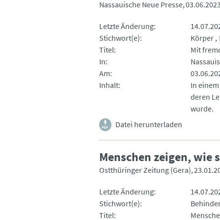
Nassauische Neue Presse
03.06.202
Letzte Änderung
14.07.20
Stichwort(e)
Körper
Titel
Mit frem
In
Nassauis
Am
03.06.20
Inhalt
In einem
deren Le
wurde.
Datei herunterladen
Menschen zeigen, wie s
Ostthüringer Zeitung (Gera)
23.01.2
Letzte Änderung
14.07.20
Stichwort(e)
Behinde
Titel
Menschen