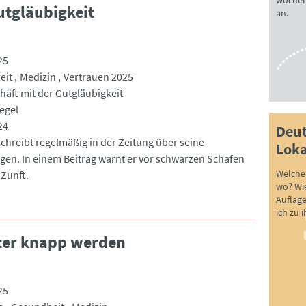
wöchen
utgläubigkeit
an.
25
eit
Medizin
Vertrauen 2025
häft mit der Gutgläubigkeit
egel
24
Deut
schreibt regelmäßig in der Zeitung über seine
Loka
gen. In einem Beitrag warnt er vor schwarzen Schafen
Welche 
 Zunft.
wo? Wie
Auflag
ich zu 
ter knapp werden
25