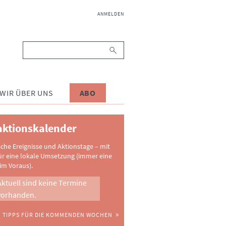
NAVIGATION
ANMELDEN
ÜBERSPRINGEN
Suchbegriffe
WIR ÜBER UNS
ABO
ktionskalender
sche Ereignisse und Aktionstage – mit
ür eine lokale Umsetzung (immer eine
im Voraus).
Aktuell sind keine Termine
vorhanden.
TIPPS FÜR DIE KOMMENDEN WOCHEN