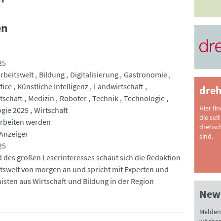
en
25
rbeitswelt
Bildung
Digitalisierung
Gastronomie
fice
Künstliche Intelligenz
Landwirtschaft
dreh
tschaft
Medizin
Roboter
Technik
Technologie
Hier fi
gie 2025
Wirtschaft
die seit
arbeiten werden
drehsc
Anzeiger
sind.
25
 des großen Leserinteresses schaut sich die Redaktion
itswelt von morgen an und spricht mit Experten und
isten aus Wirtschaft und Bildung in der Region
News
Melden 