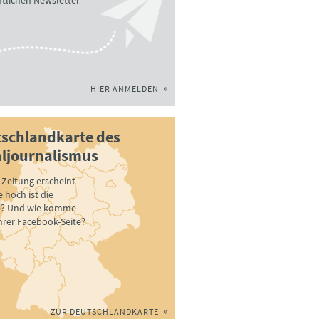
tlichen Newsletter
HIER ANMELDEN
schlandkarte des
ljournalismus
Zeitung erscheint
 hoch ist die
e? Und wie komme
ihrer Facebook-Seite?
ZUR DEUTSCHLANDKARTE