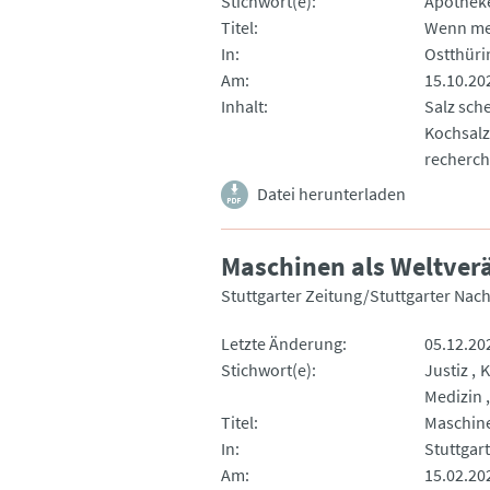
Stichwort(e)
Apothek
Titel
Wenn me
In
Ostthüri
Am
15.10.20
Inhalt
Salz sche
Kochsalz
recherch
Datei herunterladen
Maschinen als Weltver
Stuttgarter Zeitung/Stuttgarter Nac
Letzte Änderung
05.12.20
Stichwort(e)
Justiz
K
Medizin
Titel
Maschine
In
Stuttgar
Am
15.02.20