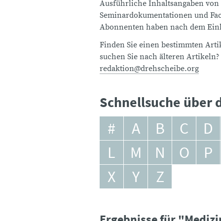
Ausführliche Inhaltsangaben von
Seminardokumentationen und Fach
Abonnenten haben nach dem Einlo
Finden Sie einen bestimmten Artik
suchen Sie nach älteren Artikeln?
redaktion@drehscheibe.org
Schnellsuche über d
#
A
B
C
D
L
M
N
O
P
X
Y
Z
Ergebnisse für "Medizi