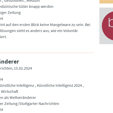
e
Gesundheit
Medizin
dizinische Güter knapp werden
nger Zeitung
24
int auf den ersten Blick keine Mangelware zu sein. Bei
lösungen sieht es anders aus, wie ein Volontär
iert.
änderer
hrichten
15.02.2024
24
ünstliche Intelligenz
Künstliche Intelligenz 2024
Wirtschaft
n als Weltveränderer
ter Zeitung/Stuttgarter Nachrichten
24