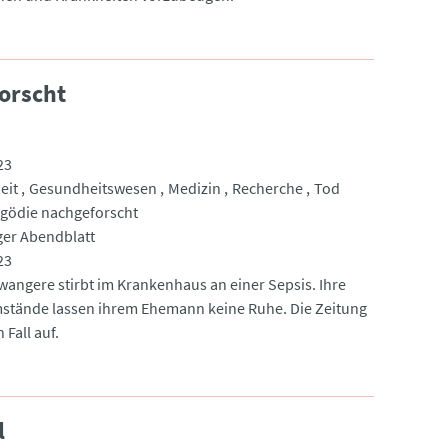
orscht
23
eit
Gesundheitswesen
Medizin
Recherche
Tod
agödie nachgeforscht
er Abendblatt
23
wangere stirbt im Krankenhaus an einer Sepsis. Ihre
tände lassen ihrem Ehemann keine Ruhe. Die Zeitung
 Fall auf.
l