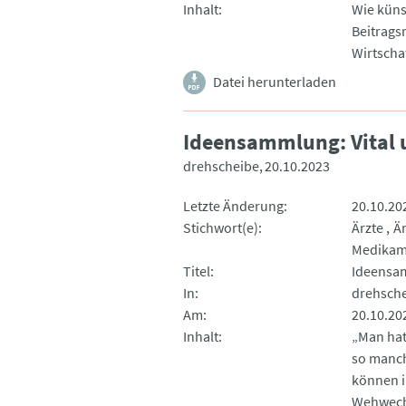
Inhalt
Wie künst
Beitrags
Wirtschaf
Datei herunterladen
Ideensammlung: Vital 
drehscheibe
20.10.2023
Letzte Änderung
20.10.20
Stichwort(e)
Ärzte
Ä
Medikam
Titel
Ideensam
In
drehsch
Am
20.10.20
Inhalt
„Man hat 
so manch
können i
Wehwech