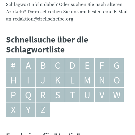
Schlagwort nicht dabei? Oder suchen Sie nach älteren
Artikeln? Dann schreiben Sie uns am besten eine E-Mail
an
redaktion@drehscheibe.org
Schnellsuche über die
Schlagwortliste
#
A
B
C
D
E
F
G
H
I
J
K
L
M
N
O
P
Q
R
S
T
U
V
W
X
Y
Z