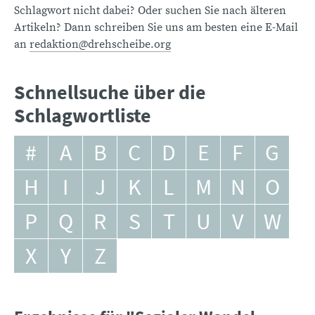
Schlagwort nicht dabei? Oder suchen Sie nach älteren
Artikeln? Dann schreiben Sie uns am besten eine E-Mail
an
redaktion@drehscheibe.org
Schnellsuche über die
Schlagwortliste
#
A
B
C
D
E
F
G
H
I
J
K
L
M
N
O
P
Q
R
S
T
U
V
W
X
Y
Z