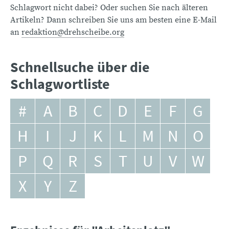
Schlagwort nicht dabei? Oder suchen Sie nach älteren
Artikeln? Dann schreiben Sie uns am besten eine E-Mail
an
redaktion@drehscheibe.org
Schnellsuche über die
Schlagwortliste
#
A
B
C
D
E
F
G
H
I
J
K
L
M
N
O
P
Q
R
S
T
U
V
W
X
Y
Z