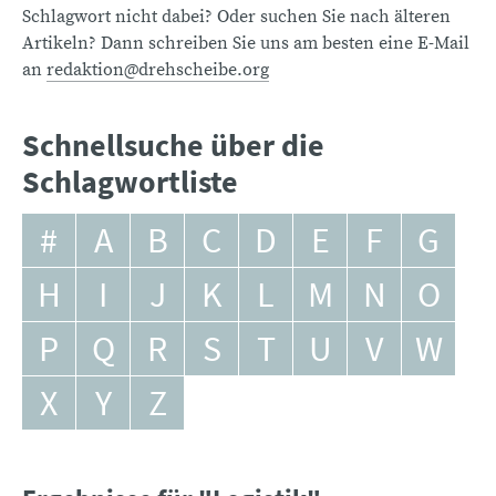
Schlagwort nicht dabei? Oder suchen Sie nach älteren
Artikeln? Dann schreiben Sie uns am besten eine E-Mail
an
redaktion@drehscheibe.org
Schnellsuche über die
Schlagwortliste
#
A
B
C
D
E
F
G
H
I
J
K
L
M
N
O
P
Q
R
S
T
U
V
W
X
Y
Z