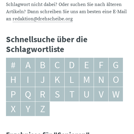
Schlagwort nicht dabei? Oder suchen Sie nach älteren
Artikeln? Dann schreiben Sie uns am besten eine E-Mail
an
redaktion@drehscheibe.org
Schnellsuche über die
Schlagwortliste
#
A
B
C
D
E
F
G
H
I
J
K
L
M
N
O
P
Q
R
S
T
U
V
W
X
Y
Z