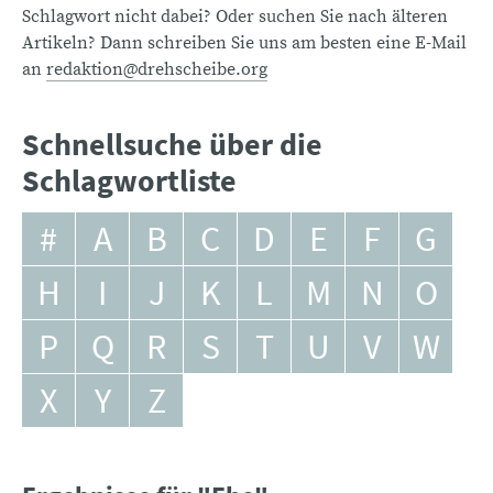
Schlagwort nicht dabei? Oder suchen Sie nach älteren
Artikeln? Dann schreiben Sie uns am besten eine E-Mail
an
redaktion@drehscheibe.org
Schnellsuche über die
Schlagwortliste
#
A
B
C
D
E
F
G
H
I
J
K
L
M
N
O
P
Q
R
S
T
U
V
W
X
Y
Z