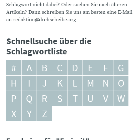
Schlagwort nicht dabei? Oder suchen Sie nach älteren
Artikeln? Dann schreiben Sie uns am besten eine E-Mail
an
redaktion@drehscheibe.org
Schnellsuche über die
Schlagwortliste
#
A
B
C
D
E
F
G
H
I
J
K
L
M
N
O
P
Q
R
S
T
U
V
W
X
Y
Z