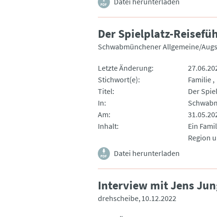
Datei herunterladen
Der Spielplatz-Reisefü
Schwabmünchener Allgemeine/Augs
Letzte Änderung
27.06.20
Stichwort(e)
Familie
Titel
Der Spie
In
Schwabm
Am
31.05.20
Inhalt
Ein Fami
Region u
Datei herunterladen
Interview mit Jens Jung
drehscheibe
10.12.2022