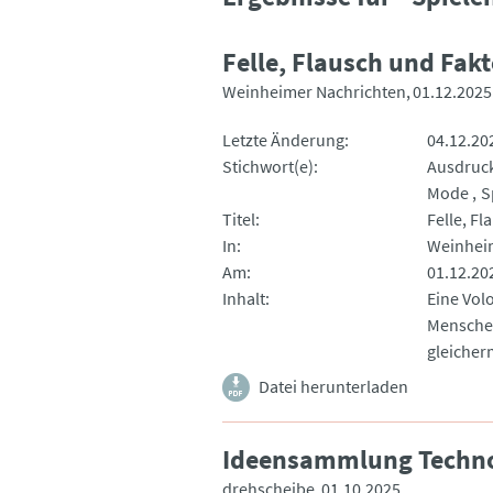
Felle, Flausch und Fak
Weinheimer Nachrichten
01.12.2025
Letzte Änderung
04.12.20
Stichwort(e)
Ausdruc
Mode
S
Titel
Felle, F
In
Weinhei
Am
01.12.20
Inhalt
Eine Vol
Menschen
gleicher
Datei herunterladen
Ideensammlung Techno
drehscheibe
01.10.2025