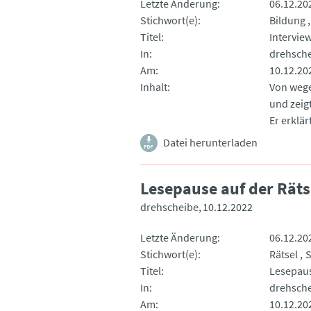
Letzte Änderung
06.12.20
Stichwort(e)
Bildung
Titel
Interview
In
drehsch
Am
10.12.20
Inhalt
Von wege
und zeig
Er erklä
Datei herunterladen
Lesepause auf der Räts
drehscheibe
10.12.2022
Letzte Änderung
06.12.20
Stichwort(e)
Rätsel
S
Titel
Lesepaus
In
drehsch
Am
10.12.20