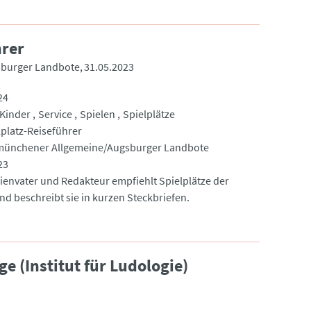
hrer
burger Landbote
31.05.2023
24
Kinder
Service
Spielen
Spielplätze
lplatz-Reiseführer
ünchener Allgemeine/Augsburger Landbote
23
lienvater und Redakteur empfiehlt Spielplätze der
nd beschreibt sie in kurzen Steckbriefen.
e (Institut für Ludologie)