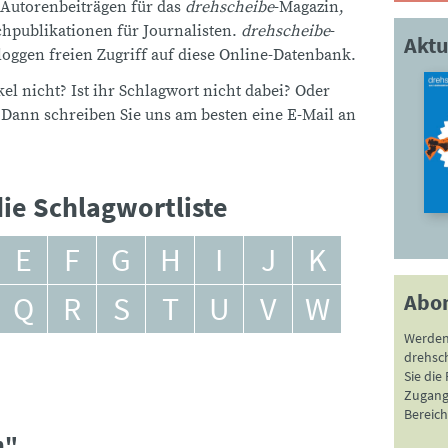
 Autorenbeiträgen für das
drehscheibe
-Magazin,
publikationen für Journalisten.
drehscheibe
-
Aktu
ggen freien Zugriff auf diese Online-Datenbank.
el nicht? Ist ihr Schlagwort nicht dabei? Oder
 Dann schreiben Sie uns am besten eine E-Mail an
ie Schlagwortliste
E
F
G
H
I
J
K
Abo
Q
R
S
T
U
V
W
Werden
drehsc
Sie die
Zugang 
Bereich
n"