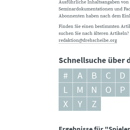
Ausführliche Inhaltsangaben von
Seminardokumentationen und Fach
Abonnenten haben nach dem Einlo
Finden Sie einen bestimmten Artik
suchen Sie nach älteren Artikeln?
redaktion@drehscheibe.org
Schnellsuche über d
#
A
B
C
D
L
M
N
O
P
X
Y
Z
Ergebnisse für "Spiele