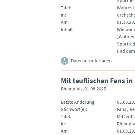
Sportber
Titel
Wahres L
In
drehsch
Am
01.10.20
Inhalt
Wie war 
„Wahres 
Sportred
und dem 
Datei herunterladen
Mit teuflischen Fans i
Rheinpfalz
01.08.2025
Letzte Änderung
05.08.20
Stichwort(e)
Fans
Re
Titel
Mit teuf
In
Rheinpfa
Am
01.08.20