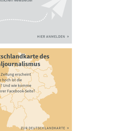
tlichen Newsletter
HIER ANMELDEN
schlandkarte des
ljournalismus
Zeitung erscheint
 hoch ist die
e? Und wie komme
ihrer Facebook-Seite?
ZUR DEUTSCHLANDKARTE