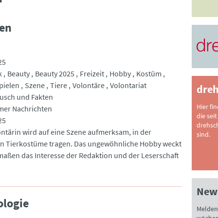
ten
25
k
Beauty
Beauty 2025
Freizeit
Hobby
Kostüm
pielen
Szene
Tiere
Volontäre
Volontariat
dreh
lausch und Fakten
Hier fi
mer Nachrichten
die seit
25
drehsc
ontärin wird auf eine Szene aufmerksam, in der
sind.
 Tierkostüme tragen. Das ungewöhnliche Hobby weckt
maßen das Interesse der Redaktion und der Leserschaft
News
logie
Melden 