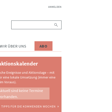
NAVIGATION
ANMELDEN
ÜBERSPRINGEN
Suchbegriffe
WIR ÜBER UNS
ABO
ktionskalender
sche Ereignisse und Aktionstage – mit
ür eine lokale Umsetzung (immer eine
im Voraus).
Aktuell sind keine Termine
vorhanden.
TIPPS FÜR DIE KOMMENDEN WOCHEN