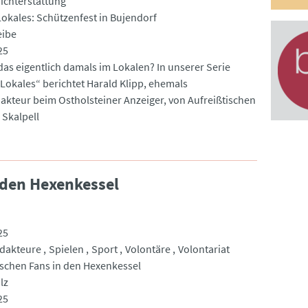
ichterstattung
okales: Schützenfest in Bujendorf
eibe
25
das eigentlich damals im Lokalen? In unserer Serie
Lokales“ berichtet Harald Klipp, ehemals
akteur beim Ostholsteiner Anzeiger, von Aufreißtischen
Skalpell
n den Hexenkessel
25
dakteure
Spielen
Sport
Volontäre
Volontariat
lischen Fans in den Hexenkessel
lz
25