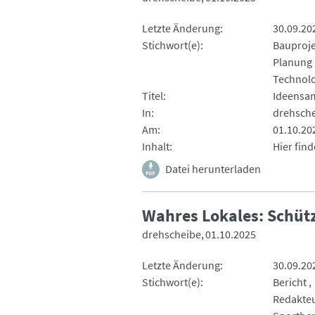
Letzte Änderung
30.09.20
Stichwort(e)
Bauproj
Planung
Technolo
Titel
Ideensa
In
drehsch
Am
01.10.20
Inhalt
Hier fin
Datei herunterladen
Wahres Lokales: Schütz
drehscheibe
01.10.2025
Letzte Änderung
30.09.20
Stichwort(e)
Bericht
Redakte