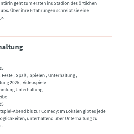
ontärin geht zum ersten ins Stadion des örtlichen
lubs. Über ihre Erfahrungen schreibt sie eine
e.
haltung
25
Feste
Spaß
Spielen
Unterhaltung
tung 2025
Videospiele
mmlung Unterhaltung
eibe
25
tspiel-Abend bis zur Comedy: Im Lokalen gibt es jede
glichkeiten, unterhaltend über Unterhaltung zu
n.