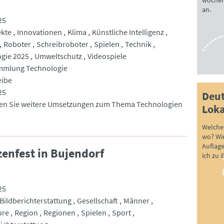
wöchen
an.
25
ekte
Innovationen
Klima
Künstliche Intelligenz
Roboter
Schreibroboter
Spielen
Technik
gie 2025
Umweltschutz
Videospiele
mmlung Technologie
eibe
25
Deut
den Sie weitere Umsetzungen zum Thema Technologien
Loka
Welche 
wo? Wie
Auflag
enfest in Bujendorf
ich zu 
25
Bildberichterstattung
Gesellschaft
Männer
ure
Region
Regionen
Spielen
Sport