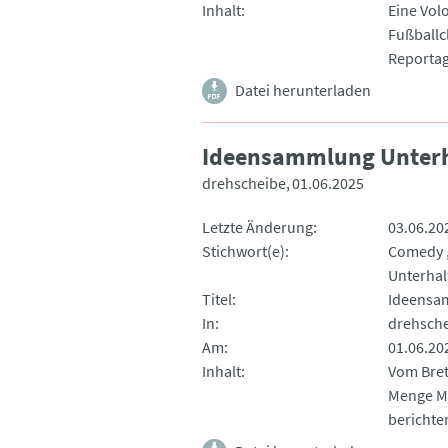
Inhalt
Eine Vol
Fußballc
Reportag
Datei herunterladen
Ideensammlung Unter
drehscheibe
01.06.2025
Letzte Änderung
03.06.20
Stichwort(e)
Comedy
Unterhal
Titel
Ideensa
In
drehsch
Am
01.06.20
Inhalt
Vom Bret
Menge Mö
berichte