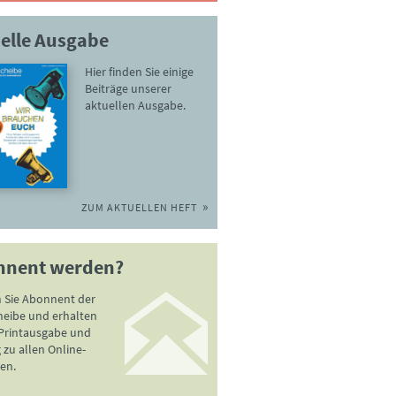
elle Ausgabe
Hier finden Sie einige
Beiträge unserer
aktuellen Ausgabe.
ZUM AKTUELLEN HEFT
nnent werden?
 Sie Abonnent der
heibe und erhalten
 Printausgabe und
zu allen Online-
en.