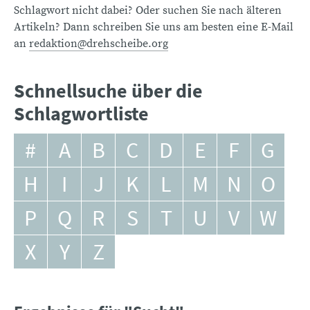
Schlagwort nicht dabei? Oder suchen Sie nach älteren
Artikeln? Dann schreiben Sie uns am besten eine E-Mail
an
redaktion@drehscheibe.org
Schnellsuche über die
Schlagwortliste
#
A
B
C
D
E
F
G
H
I
J
K
L
M
N
O
P
Q
R
S
T
U
V
W
X
Y
Z