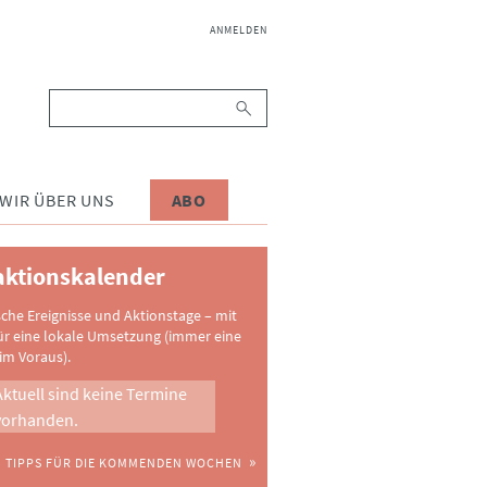
NAVIGATION
ANMELDEN
ÜBERSPRINGEN
Suchbegriffe
WIR ÜBER UNS
ABO
ktionskalender
sche Ereignisse und Aktionstage – mit
ür eine lokale Umsetzung (immer eine
im Voraus).
Aktuell sind keine Termine
vorhanden.
TIPPS FÜR DIE KOMMENDEN WOCHEN