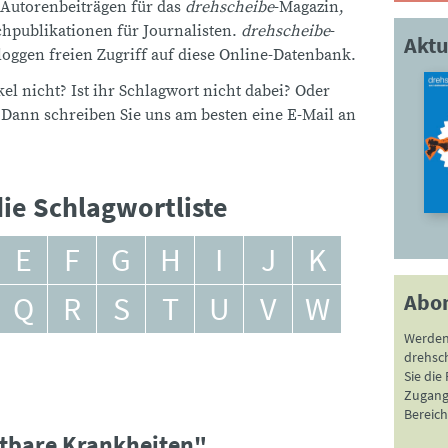
 Autorenbeiträgen für das
drehscheibe
-Magazin,
publikationen für Journalisten.
drehscheibe
-
Aktu
ggen freien Zugriff auf diese Online-Datenbank.
el nicht? Ist ihr Schlagwort nicht dabei? Oder
 Dann schreiben Sie uns am besten eine E-Mail an
ie Schlagwortliste
E
F
G
H
I
J
K
Abo
Q
R
S
T
U
V
W
Werden
drehsc
Sie die
Zugang 
Bereich
htbare Krankheiten"