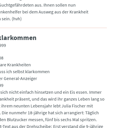
Suchtgefährdeten aus. Ihnen sollen nun
nkenhelfer bei dem Ausweg aus der Krankheit
h sein. (hvh)
 klarkommen
999
08
are Krankheiten
ss ich selbst klarkommen
er General-Anzeiger
99
 sich nicht einfach hinsetzen und ein Eis essen. Immer
rankheit präsent, und das wird ihr ganzes Leben lang so
t ihrem neunten Lebensjahr lebt Julia Fischer mit
 Die nunmehr 18-jährige hat sich arrangiert: Täglich
den Blutzucker messen, fünf bis sechs Mal spritzen.
aus der Drehscheibe: Erst verstand die 9-jährige