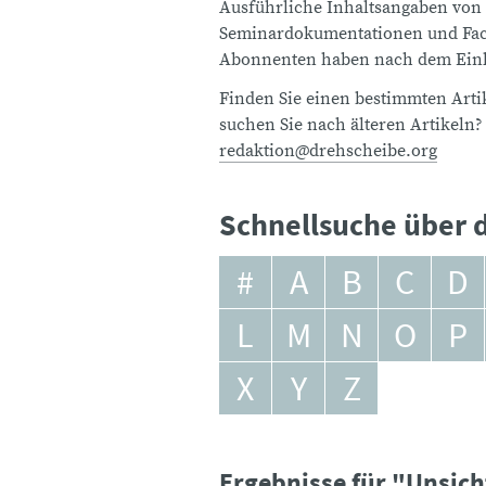
Ausführliche Inhaltsangaben von
Seminardokumentationen und Fach
Abonnenten haben nach dem Einlo
Finden Sie einen bestimmten Artik
suchen Sie nach älteren Artikeln?
redaktion@drehscheibe.org
Schnellsuche über d
#
A
B
C
D
L
M
N
O
P
X
Y
Z
Ergebnisse für "Unsic