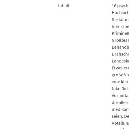
Inhalt
16 psychi
Hochsich
Sie könne
hier arbe
Kriminel
Größtes 
Behandlungserf
Drehscheibe: Die Forensik-Statione
Landeskr
Erweiter
große Vo
eine kla
Niko Ric
Vormitta
die alle
medikam
seien. D
Abteilun