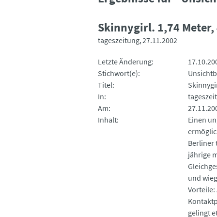
Skinnygirl. 1,74 Meter,
tageszeitung
27.11.2002
Letzte Änderung
17.10.20
Stichwort(e)
Unsichtb
Titel
Skinnygir
In
tageszei
Am
27.11.20
Inhalt
Einen un
ermöglic
Berliner 
jährige 
Gleichges
und wiegt
Vorteile:
Kontaktp
gelingt 