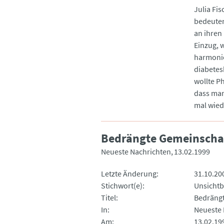
Julia Fis
bedeuten
an ihren 
Einzug, w
harmonie
diabetes
wollte P
dass man
mal wied
Bedrängte Gemeinschaft
Neueste Nachrichten
13.02.1999
Letzte Änderung
31.10.20
Stichwort(e)
Unsichtb
Titel
Bedrängt
In
Neueste 
Am
13.02.19