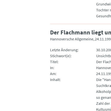
Grundwis
Tochter 
Gesundhe
Der Flachmann liegt un
Hannoversche Allgemeine
24.11.199
Letzte Änderung
30.10.20
Stichwort(e)
Unsichtb
Titel
Der Flac
In
Hannove
Am
24.11.19
Inhalt
Die "Han
Suchtkra
Alkoholp
so genan
Zahl der
Kultusmi