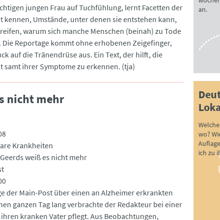
wöchen
htigen jungen Frau auf Tuchfühlung, lernt Facetten der
an.
t kennen, Umstände, unter denen sie entstehen kann,
greifen, warum sich manche Menschen (beinah) zu Tode
 Die Reportage kommt ohne erhobenen Zeigefinger,
k auf die Tränendrüse aus. Ein Text, der hilft, die
t samt ihrer Symptome zu erkennen. (tja)
Deut
s nicht mehr
Loka
Welche 
08
wo? Wie
Auflag
are Krankheiten
ich zu 
eerds weiß es nicht mehr
st
00
e der Main-Post über einen an Alzheimer erkrankten
nen ganzen Tag lang verbrachte der Redakteur bei einer
e ihren kranken Vater pflegt. Aus Beobachtungen,