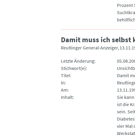
Prozent 
Suchtkra
behilflic
Damit muss ich selbst
Reutlinger General-Anzeiger
13.11.1
Letzte Änderung
05.08.20
Stichwort(e)
Unsichtb
Titel
Damit mu
In
Reutling
Am
13.11.19
Inhalt
Sie kann
ist die K
sein. Sei
Diabetes.
vier Mal 
Werkstatt-Text 