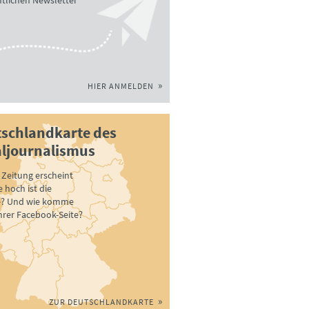
tlichen Newsletter
HIER ANMELDEN
schlandkarte des
ljournalismus
Zeitung erscheint
 hoch ist die
e? Und wie komme
ihrer Facebook-Seite?
ZUR DEUTSCHLANDKARTE