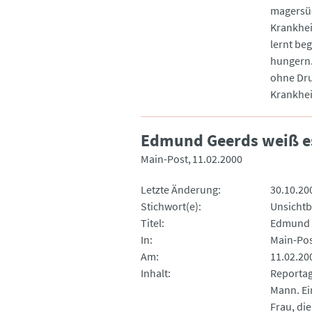
magersüc
Krankhei
lernt be
hungern.
ohne Druc
Krankhei
Edmund Geerds weiß e
Main-Post
11.02.2000
Letzte Änderung
30.10.20
Stichwort(e)
Unsichtb
Titel
Edmund G
In
Main-Po
Am
11.02.20
Inhalt
Reportag
Mann. Ei
Frau, di