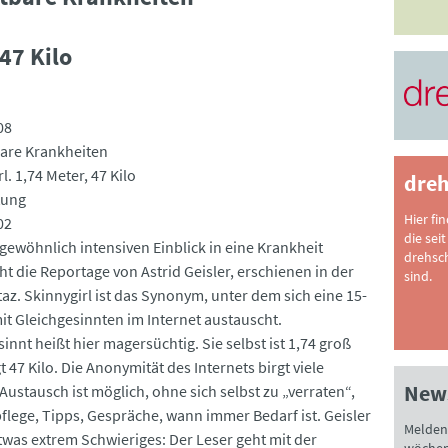
 47 Kilo
08
are Krankheiten
l. 1,74 Meter, 47 Kilo
dreh
tung
Hier fi
02
die seit
gewöhnlich intensiven Einblick in eine Krankheit
drehsc
ht die Reportage von Astrid Geisler, erschienen in der
sind.
taz. Skinnygirl ist das Synonym, unter dem sich eine 15-
mit Gleichgesinnten im Internet austauscht.
innt heißt hier magersüchtig. Sie selbst ist 1,74 groß
 47 Kilo. Die Anonymität des Internets birgt viele
News
 Austausch ist möglich, ohne sich selbst zu „verraten“,
flege, Tipps, Gespräche, wann immer Bedarf ist. Geisler
Melden 
etwas extrem Schwieriges: Der Leser geht mit der