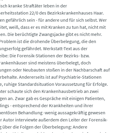
sch kranke Straftäter leben in der
erheitsstation 22/0 des Bezirkskrankenhauses Haar.
n gefährlich sein - für andere und für sich selbst. Wer
itet, weiß, dass er es mit Kranken zu tun hat, nicht mit
len. Die berüchtigte Zwangsjacke gibt es nicht mehr.
Problem ist die drohende Überbelegung, die den
olg gefährdet. Werkstatt-Text aus der
n der Bezirks- bzw.
ankenhäuser sind meistens überbelegt, doch
ungen oder Neubauten stoßen in der Nachbarschaft auf
rbehalte. Andererseits ist auf Psychiatrie-Stationen
re, ruhige Standardsituation Voraussetzung für Erfolge.
hter schaute sich den Krankenhausbetrieb an zwei
gen an. Zwar gab es Gespräche mit einigen Patienten,
rdings - entsprechend der Krankheiten und ihrer
entösen Behandlung -wenig aussagekräftig gewesen
er Autor interviewte außerdem den Leiter der Forensik-
g über die Folgen der Überbelegung: Andere