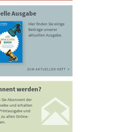
elle Ausgabe
Hier finden Sie einige
Beiträge unserer
aktuellen Ausgabe.
ZUM AKTUELLEN HEFT
nnent werden?
 Sie Abonnent der
heibe und erhalten
 Printausgabe und
zu allen Online-
en.