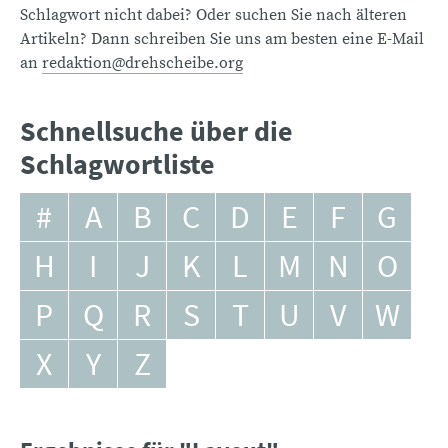
Schlagwort nicht dabei? Oder suchen Sie nach älteren
Artikeln? Dann schreiben Sie uns am besten eine E-Mail
an
redaktion@drehscheibe.org
Schnellsuche über die
Schlagwortliste
#
A
B
C
D
E
F
G
H
I
J
K
L
M
N
O
P
Q
R
S
T
U
V
W
X
Y
Z