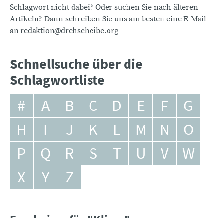
Schlagwort nicht dabei? Oder suchen Sie nach älteren
Artikeln? Dann schreiben Sie uns am besten eine E-Mail
an
redaktion@drehscheibe.org
Schnellsuche über die
Schlagwortliste
#
A
B
C
D
E
F
G
H
I
J
K
L
M
N
O
P
Q
R
S
T
U
V
W
X
Y
Z