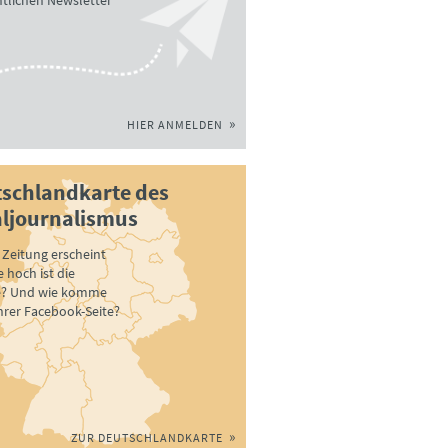
tlichen Newsletter
HIER ANMELDEN
schlandkarte des
ljournalismus
Zeitung erscheint
 hoch ist die
e? Und wie komme
ihrer Facebook-Seite?
ZUR DEUTSCHLANDKARTE