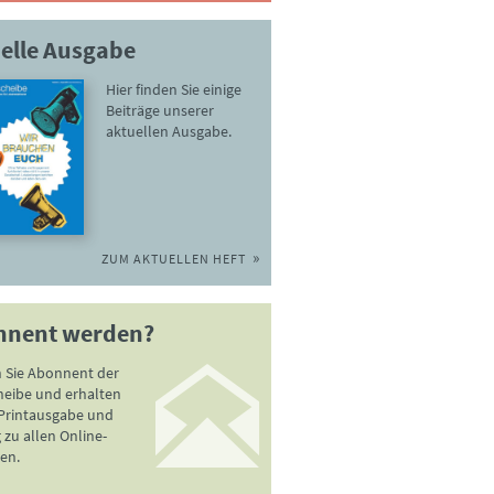
elle Ausgabe
Hier finden Sie einige
Beiträge unserer
aktuellen Ausgabe.
ZUM AKTUELLEN HEFT
nnent werden?
 Sie Abonnent der
heibe und erhalten
 Printausgabe und
zu allen Online-
en.