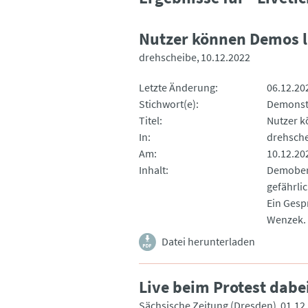
Nutzer können Demos l
drehscheibe
10.12.2022
Letzte Änderung
06.12.20
Stichwort(e)
Demonst
Titel
Nutzer k
In
drehsch
Am
10.12.20
Inhalt
Demoberi
gefährli
Ein Gesp
Wenzek.
Datei herunterladen
Live beim Protest dabe
Sächsische Zeitung (Dresden)
01.12