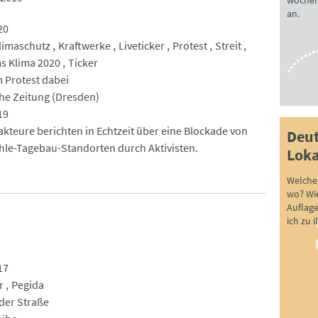
wöchen
an.
20
limaschutz
Kraftwerke
Liveticker
Protest
Streit
ms Klima 2020
Ticker
m Protest dabei
he Zeitung (Dresden)
19
akteure berichten in Echtzeit über eine Blockade von
Deut
le-Tagebau-Standorten durch Aktivisten.
Loka
Welche 
wo? Wie
Auflag
ich zu 
17
r
Pegida
 der Straße