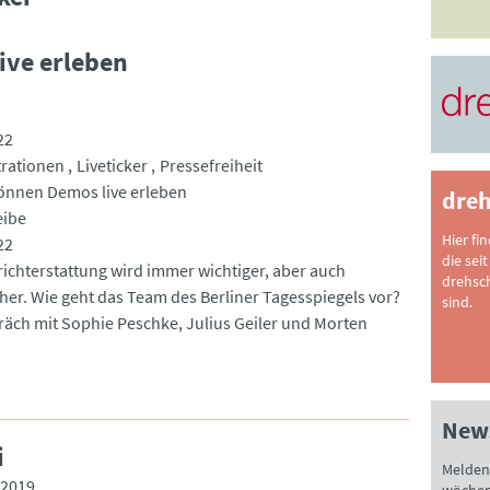
ive erleben
22
rationen
Liveticker
Pressefreiheit
önnen Demos live erleben
dreh
eibe
Hier fi
22
die seit
chterstattung wird immer wichtiger, aber auch
drehsc
cher. Wie geht das Team des Berliner Tagesspiegels vor?
sind.
räch mit Sophie Peschke, Julius Geiler und Morten
News
i
Melden 
.2019