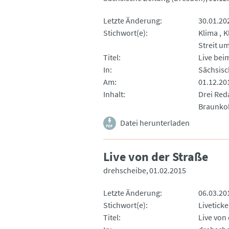
Letzte Änderung
30.01.20
Stichwort(e)
Klima
K
Streit u
Titel
Live bei
In
Sächsisc
Am
01.12.20
Inhalt
Drei Red
Braunkoh
Datei herunterladen
Live von der Straße
drehscheibe
01.02.2015
Letzte Änderung
06.03.20
Stichwort(e)
Liveticke
Titel
Live von