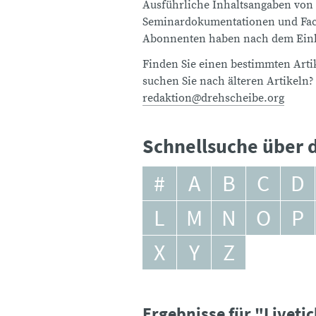
Ausführliche Inhaltsangaben von
Seminardokumentationen und Fach
Abonnenten haben nach dem Einlo
Finden Sie einen bestimmten Artik
suchen Sie nach älteren Artikeln?
redaktion@drehscheibe.org
Schnellsuche über d
#
A
B
C
D
L
M
N
O
P
X
Y
Z
Ergebnisse für "Liveti