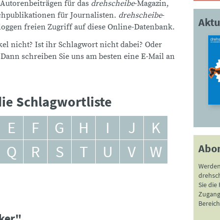
 Autorenbeiträgen für das
drehscheibe
-Magazin,
publikationen für Journalisten.
drehscheibe
-
Aktu
ggen freien Zugriff auf diese Online-Datenbank.
el nicht? Ist ihr Schlagwort nicht dabei? Oder
 Dann schreiben Sie uns am besten eine E-Mail an
ie Schlagwortliste
E
F
G
H
I
J
K
Abo
Q
R
S
T
U
V
W
Werden
drehsc
Sie die
Zugang 
Bereich
cker"