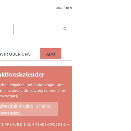
NAVIGATION
ANMELDEN
ÜBERSPRINGEN
Suchbegriffe
WIR ÜBER UNS
ABO
ktionskalender
sche Ereignisse und Aktionstage – mit
ür eine lokale Umsetzung (immer eine
im Voraus).
Aktuell sind keine Termine
vorhanden.
TIPPS FÜR DIE KOMMENDEN WOCHEN