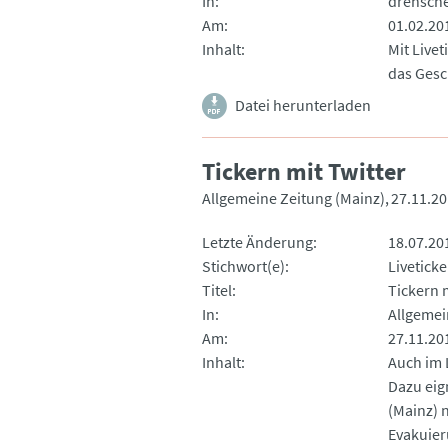
In
drehsch
Am
01.02.20
Inhalt
Mit Live
das Ges
Datei herunterladen
Tickern mit Twitter
Allgemeine Zeitung (Mainz)
27.11.2
Letzte Änderung
18.07.20
Stichwort(e)
Liveticke
Titel
Tickern m
In
Allgemei
Am
27.11.20
Inhalt
Auch im 
Dazu eig
(Mainz) 
Evakuier