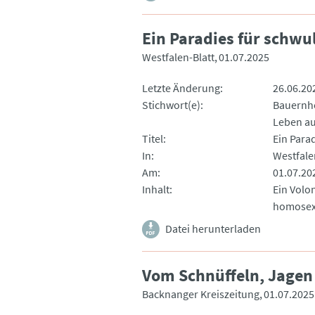
Ein Paradies für schwu
Westfalen-Blatt
01.07.2025
Letzte Änderung
26.06.20
Stichwort(e)
Bauernh
Leben a
Titel
Ein Para
In
Westfale
Am
01.07.20
Inhalt
Ein Volo
homosexu
Datei herunterladen
Vom Schnüffeln, Jagen
Backnanger Kreiszeitung
01.07.2025