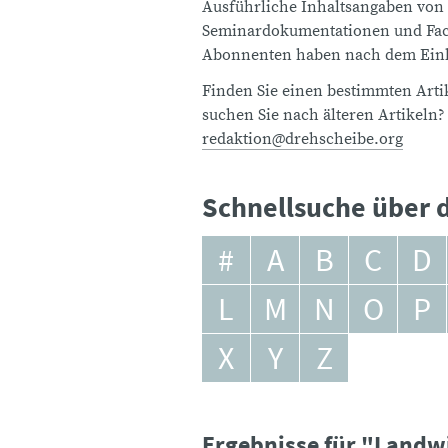
Ausführliche Inhaltsangaben von
Seminardokumentationen und Fach
Abonnenten haben nach dem Einlo
Finden Sie einen bestimmten Artik
suchen Sie nach älteren Artikeln?
redaktion@drehscheibe.org
Schnellsuche über d
#
A
B
C
D
L
M
N
O
P
X
Y
Z
Ergebnisse für "Landw