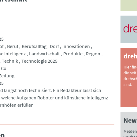
25
of
Beruf
Berufsalltag
Dorf
Innovationen
e Intelligenz
Landwirtschaft
Produkte
Region
dreh
Technik
Technologie 2025
Hier fi
 Co.
die seit
Zeitung
drehsc
25
sind.
nd längst hoch technisiert. Ein Redakteur lässt sich
, welche Aufgaben Roboter und künstliche Intelligenz
rnhöfen erfüllen
News
Melden 
en