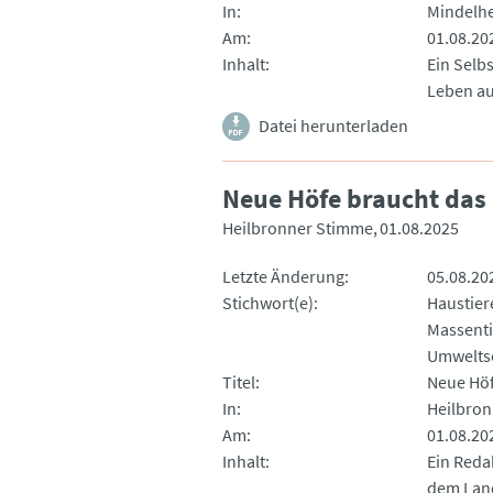
In
Mindelhe
Am
01.08.20
Inhalt
Ein Selbs
Leben au
Datei herunterladen
Neue Höfe braucht das
Heilbronner Stimme
01.08.2025
Letzte Änderung
05.08.20
Stichwort(e)
Haustier
Massenti
Umwelts
Titel
Neue Höf
In
Heilbro
Am
01.08.20
Inhalt
Ein Reda
dem Land