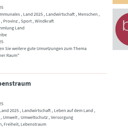
25
mmunales
Land 2025
Landwirtschaft
Menschen
Provinz
Sport
Windkraft
mmlung Land
eibe
25
den Sie weitere gute Umsetzungen zum Thema
cher Raum"
ebenstraum
25
Land 2025
Landwirtschaft
Leben auf dem Land
Umwelt
Umweltschutz
Versorgung
n, Freiheit, Lebenstraum