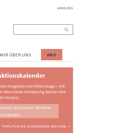
NAVIGATION
ANMELDEN
ÜBERSPRINGEN
Suchbegriffe
WIR ÜBER UNS
ABO
ktionskalender
sche Ereignisse und Aktionstage – mit
ür eine lokale Umsetzung (immer eine
im Voraus).
Aktuell sind keine Termine
vorhanden.
TIPPS FÜR DIE KOMMENDEN WOCHEN