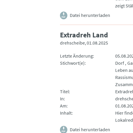
zeigt Stä
Datei herunterladen
Extradreh Land
drehscheibe
01.08.2025
Letzte Änderung
05.08.20
Stichwort(e)
Dorf
Ga
Leben a
Rassism
Zusamm
Titel
Extradre
In
drehsch
Am
01.08.20
Inhalt
Hier fin
Lokalre
Datei herunterladen