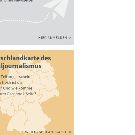
tlichen Newsletter
HIER ANMELDEN
schlandkarte des
ljournalismus
Zeitung erscheint
 hoch ist die
e? Und wie komme
ihrer Facebook-Seite?
ZUR DEUTSCHLANDKARTE