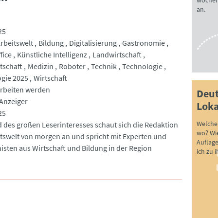
wöchen
an.
25
rbeitswelt
Bildung
Digitalisierung
Gastronomie
fice
Künstliche Intelligenz
Landwirtschaft
tschaft
Medizin
Roboter
Technik
Technologie
gie 2025
Wirtschaft
arbeiten werden
Deut
Anzeiger
Loka
25
Welche 
 des großen Leserinteresses schaut sich die Redaktion
wo? Wie
itswelt von morgen an und spricht mit Experten und
Auflag
isten aus Wirtschaft und Bildung in der Region
ich zu 