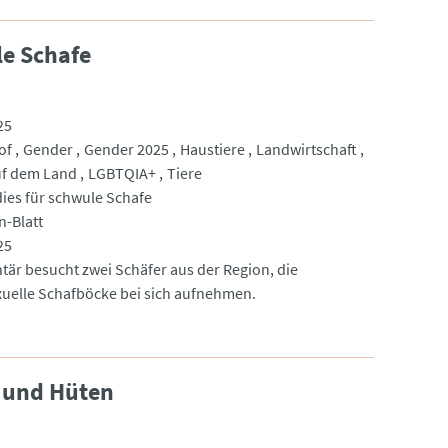
le Schafe
25
of
Gender
Gender 2025
Haustiere
Landwirtschaft
uf dem Land
LGBTQIA+
Tiere
dies für schwule Schafe
n-Blatt
25
ntär besucht zwei Schäfer aus der Region, die
elle Schafböcke bei sich aufnehmen.
 und Hüten