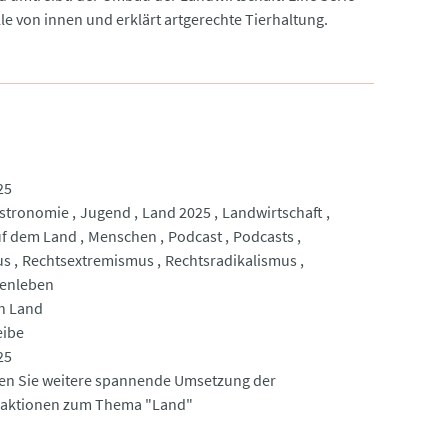
lle von innen und erklärt artgerechte Tierhaltung.
25
stronomie
Jugend
Land 2025
Landwirtschaft
uf dem Land
Menschen
Podcast
Podcasts
us
Rechtsextremismus
Rechtsradikalismus
enleben
h Land
eibe
25
den Sie weitere spannende Umsetzung der
daktionen zum Thema "Land"