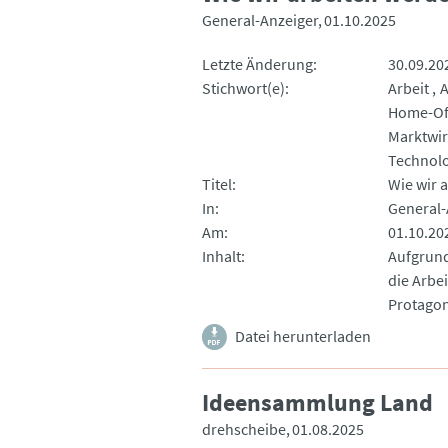
General-Anzeiger
01.10.2025
Letzte Änderung
30.09.20
Stichwort(e)
Arbeit
A
Home-Of
Marktwir
Technolo
Titel
Wie wir 
In
General-
Am
01.10.20
Inhalt
Aufgrund
die Arbe
Protagon
Datei herunterladen
Ideensammlung Land
drehscheibe
01.08.2025