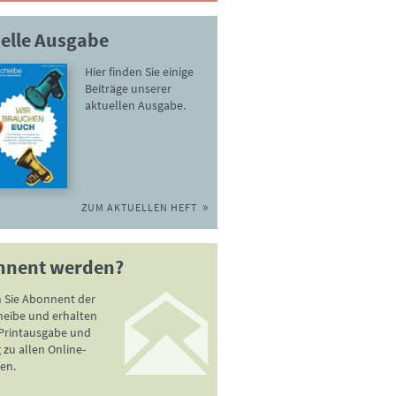
elle Ausgabe
Hier finden Sie einige
Beiträge unserer
aktuellen Ausgabe.
ZUM AKTUELLEN HEFT
nnent werden?
 Sie Abonnent der
heibe und erhalten
 Printausgabe und
zu allen Online-
en.