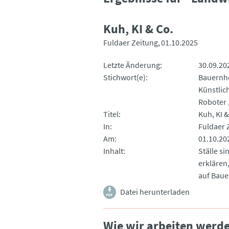
Kuh, KI & Co.
Fuldaer Zeitung
01.10.2025
Letzte Änderung
30.09.20
Stichwort(e)
Bauernh
Künstlich
Roboter
Titel
Kuh, KI &
In
Fuldaer 
Am
01.10.20
Inhalt
Ställe si
erklären
auf Baue
Datei herunterladen
Wie wir arbeiten werd