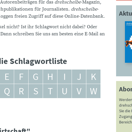
 Autorenbeiträgen für das
drehscheibe
-Magazin,
publikationen für Journalisten.
drehscheibe
-
Aktu
ggen freien Zugriff auf diese Online-Datenbank.
el nicht? Ist ihr Schlagwort nicht dabei? Oder
 Dann schreiben Sie uns am besten eine E-Mail an
ie Schlagwortliste
E
F
G
H
I
J
K
Abo
Q
R
S
T
U
V
W
Werden
drehsc
Sie die
Zugang 
Bereich
irtschaft"