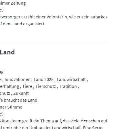
imer Zeitung
25
tversorger erzählt einer Volontärin, wie er sein autarkes
f dem Land organisiert
 Land
25
e
Innovationen
Land 2025
Landwirtschaft
erhaltung
Tiere
Tierschutz
Tradition
chutz
Zukunft
e braucht das Land
nner Stimme
25
ktionsteam greift ein Thema auf, das viele Menschen auf
 umtreibt: der Umbau der Landwirtschaft. Eine Serie