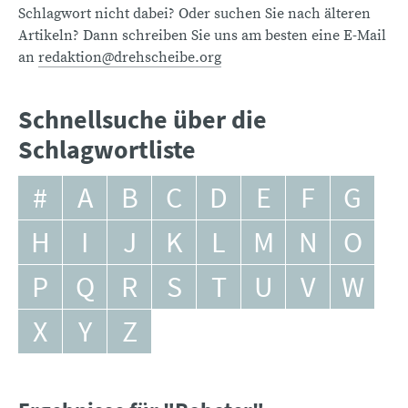
Schlagwort nicht dabei? Oder suchen Sie nach älteren
Artikeln? Dann schreiben Sie uns am besten eine E-Mail
an
redaktion@drehscheibe.org
Schnellsuche über die
Schlagwortliste
#
A
B
C
D
E
F
G
H
I
J
K
L
M
N
O
P
Q
R
S
T
U
V
W
X
Y
Z