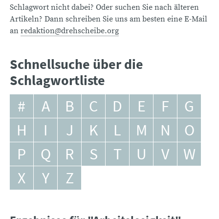
Schlagwort nicht dabei? Oder suchen Sie nach älteren
Artikeln? Dann schreiben Sie uns am besten eine E-Mail
an
redaktion@drehscheibe.org
Schnellsuche über die
Schlagwortliste
#
A
B
C
D
E
F
G
H
I
J
K
L
M
N
O
P
Q
R
S
T
U
V
W
X
Y
Z