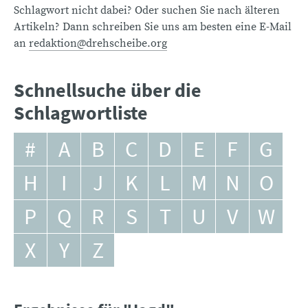
Schlagwort nicht dabei? Oder suchen Sie nach älteren
Artikeln? Dann schreiben Sie uns am besten eine E-Mail
an
redaktion@drehscheibe.org
Schnellsuche über die
Schlagwortliste
#
A
B
C
D
E
F
G
H
I
J
K
L
M
N
O
P
Q
R
S
T
U
V
W
X
Y
Z