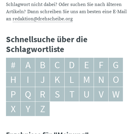
Schlagwort nicht dabei? Oder suchen Sie nach älteren
Artikeln? Dann schreiben Sie uns am besten eine E-Mail
an
redaktion@drehscheibe.org
Schnellsuche über die
Schlagwortliste
#
A
B
C
D
E
F
G
H
I
J
K
L
M
N
O
P
Q
R
S
T
U
V
W
X
Y
Z