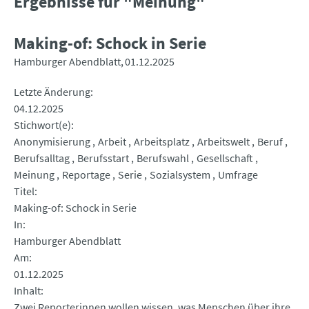
Ergebnisse für "Meinung"
Making-of: Schock in Serie
Hamburger Abendblatt
01.12.2025
Letzte Änderung
04.12.2025
Stichwort(e)
Anonymisierung
Arbeit
Arbeitsplatz
Arbeitswelt
Beruf
Berufsalltag
Berufsstart
Berufswahl
Gesellschaft
Meinung
Reportage
Serie
Sozialsystem
Umfrage
Titel
Making-of: Schock in Serie
In
Hamburger Abendblatt
Am
01.12.2025
Inhalt
Zwei Reporterinnen wollen wissen, was Menschen über ihre