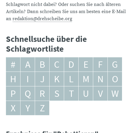
Schlagwort nicht dabei? Oder suchen Sie nach älteren
Artikeln? Dann schreiben Sie uns am besten eine E-Mail
an
redaktion@drehscheibe.org
Schnellsuche über die
Schlagwortliste
#
A
B
C
D
E
F
G
H
I
J
K
L
M
N
O
P
Q
R
S
T
U
V
W
X
Y
Z