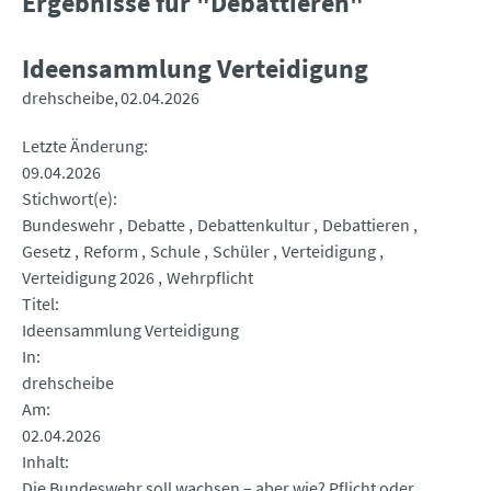
Ergebnisse für "Debattieren"
Ideensammlung Verteidigung
drehscheibe
02.04.2026
Letzte Änderung
09.04.2026
Stichwort(e)
Bundeswehr
Debatte
Debattenkultur
Debattieren
Gesetz
Reform
Schule
Schüler
Verteidigung
Verteidigung 2026
Wehrpflicht
Titel
Ideensammlung Verteidigung
In
drehscheibe
Am
02.04.2026
Inhalt
Die Bundeswehr soll wachsen – aber wie? Pflicht oder