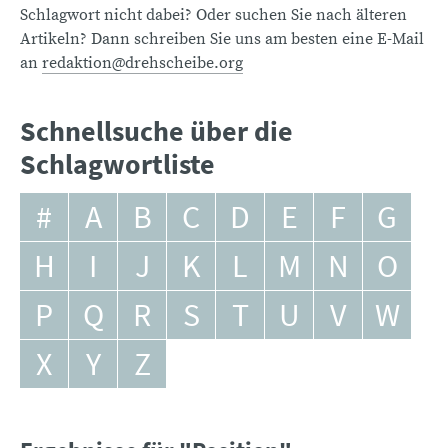
Schlagwort nicht dabei? Oder suchen Sie nach älteren
Artikeln? Dann schreiben Sie uns am besten eine E-Mail
an
redaktion@drehscheibe.org
Schnellsuche über die
Schlagwortliste
#
A
B
C
D
E
F
G
H
I
J
K
L
M
N
O
P
Q
R
S
T
U
V
W
X
Y
Z