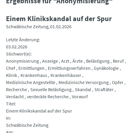
Ergebnisse für "Anonymisierung"
Einem Klinikskandal auf der Spur
Schwäbische Zeitung
01.02.2026
Letzte Änderung
03.02.2026
Stichwort(e)
Anonymisierung
Anzeige
Arzt
Ärzte
Belästigung
Beruf
Chef
Ermittlungen
Ermittlungsverfahren
Gynäkologie
Klinik
Krankenhaus
Krankenhäuser
Medizinische Angestellte
Medizinische Versorgung
Opfer
Recherche
Sexuelle Belästigung
Skandal
Straftäter
Verdacht
verdeckte Recherche
Vorwurf
Titel
Einem Klinikskandal auf der Spur
In
Schwäbische Zeitung
Am