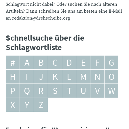
Schlagwort nicht dabei? Oder suchen Sie nach älteren
Artikeln? Dann schreiben Sie uns am besten eine E-Mail
an
redaktion@drehscheibe.org
Schnellsuche über die
Schlagwortliste
#
A
B
C
D
E
F
G
H
I
J
K
L
M
N
O
P
Q
R
S
T
U
V
W
X
Y
Z