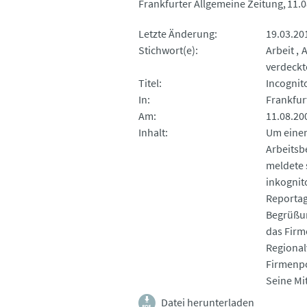
Frankfurter Allgemeine Zeitung
11.0
Letzte Änderung
19.03.20
Stichwort(e)
Arbeit
A
verdeckt
Titel
Incognit
In
Frankfur
Am
11.08.20
Inhalt
Um einen
Arbeitsb
meldete 
inkognito
Reportag
Begrüßun
das Firm
Regional
Firmenpo
Seine Mi
Datei herunterladen