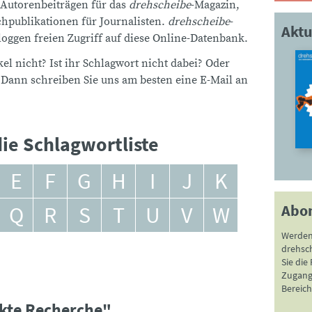
 Autorenbeiträgen für das
drehscheibe
-Magazin,
publikationen für Journalisten.
drehscheibe
-
Aktu
ggen freien Zugriff auf diese Online-Datenbank.
el nicht? Ist ihr Schlagwort nicht dabei? Oder
 Dann schreiben Sie uns am besten eine E-Mail an
ie Schlagwortliste
E
F
G
H
I
J
K
Abo
Q
R
S
T
U
V
W
Werden
drehsc
Sie die
Zugang 
Bereich
ckte Recherche"