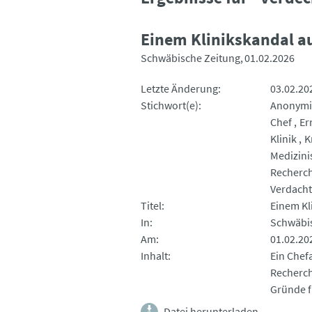
Einem Klinikskandal au
Schwäbische Zeitung
01.02.2026
Letzte Änderung
03.02.20
Stichwort(e)
Anonymi
Chef
Er
Klinik
K
Medizini
Recherc
Verdacht
Titel
Einem Kl
In
Schwäbi
Am
01.02.20
Inhalt
Ein Chef
Recherch
Gründe f
Datei herunterladen