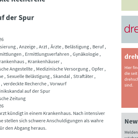
f der Spur
26
sierung
Anzeige
Arzt
Ärzte
Belästigung
Beruf
mittlungen
Ermittlungsverfahren
Gynäkologie
dreh
rankenhaus
Krankenhäuser
Hier fi
sche Angestellte
Medizinische Versorgung
Opfer
die seit
he
Sexuelle Belästigung
Skandal
Straftäter
drehsc
verdeckte Recherche
Vorwurf
sind.
inikskandal auf der Spur
sche Zeitung
26
arzt kündigt in einem Krankenhaus. Nach intensiver
News
e stellen sich schwere Anschuldigungen als wahre
ür den Abgang heraus.
Melden 