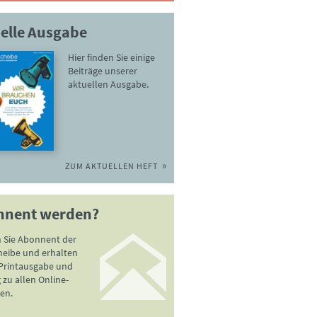
elle Ausgabe
Hier finden Sie einige
Beiträge unserer
aktuellen Ausgabe.
ZUM AKTUELLEN HEFT
nnent werden?
 Sie Abonnent der
heibe und erhalten
 Printausgabe und
zu allen Online-
en.