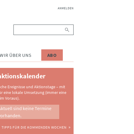
NAVIGATION
ANMELDEN
ÜBERSPRINGEN
Suchbegriffe
WIR ÜBER UNS
ABO
ktionskalender
sche Ereignisse und Aktionstage – mit
ür eine lokale Umsetzung (immer eine
im Voraus).
Aktuell sind keine Termine
vorhanden.
TIPPS FÜR DIE KOMMENDEN WOCHEN