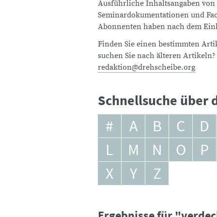
Ausführliche Inhaltsangaben von
Seminardokumentationen und Fach
Abonnenten haben nach dem Einlo
Finden Sie einen bestimmten Artik
suchen Sie nach älteren Artikeln?
redaktion@drehscheibe.org
Schnellsuche über d
#
A
B
C
D
L
M
N
O
P
X
Y
Z
Ergebnisse für "verde