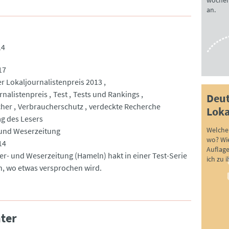
wöchen
an.
14
17
r Lokaljournalistenpreis 2013
rnalistenpreis
Test
Tests und Rankings
Deut
cher
Verbraucherschutz
verdeckte Recherche
Loka
ag des Lesers
Welche 
 und Weserzeitung
wo? Wie
14
Auflag
ter- und Weserzeitung (Hameln) hakt in einer Test-Serie
ich zu 
h, wo etwas versprochen wird.
ter