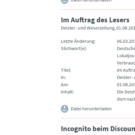
Im Auftrag des Lesers
Deister- und Weserzeitung
01.08.20
Letzte Änderung
06.03.20
Stichwort(e)
Deutsche
Lokaljou
Verbrau
Titel
Im Auftr
In
Deister-
Am
01.08.20
Inhalt
Die Deis
dort nac
Datei herunterladen
Incognito beim Discoun