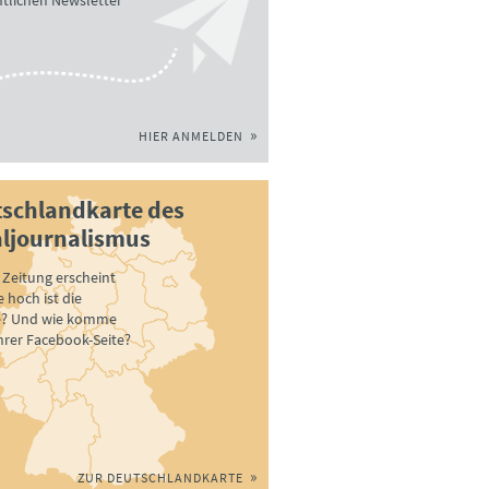
tlichen Newsletter
HIER ANMELDEN
schlandkarte des
ljournalismus
Zeitung erscheint
 hoch ist die
e? Und wie komme
ihrer Facebook-Seite?
ZUR DEUTSCHLANDKARTE