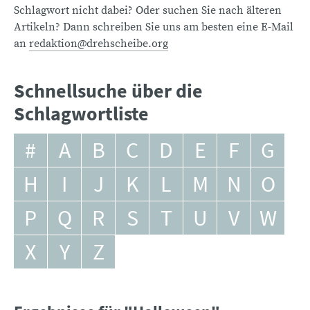
Schlagwort nicht dabei? Oder suchen Sie nach älteren
Artikeln? Dann schreiben Sie uns am besten eine E-Mail
an
redaktion@drehscheibe.org
Schnellsuche über die
Schlagwortliste
#
A
B
C
D
E
F
G
H
I
J
K
L
M
N
O
P
Q
R
S
T
U
V
W
X
Y
Z