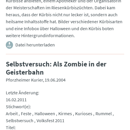
Kürbisse anbieten, einem Apotheker und der Organisatorin
der Meisterschaften im Riesenkürbiszüchten. Dabei kam
heraus, dass der Kürbis nicht nur lecker ist, sondern auch
heilsame Inhaltsstoffe hat. Bilder verschiedener Kürbisarten
und eine Infobox über Halloween und den Kürbis boten
weitere Hintergrundinformationen.
Datei herunterladen
Selbstversuch: Als Zombie in der
Geisterbahn
Pforzheimer Kurier
19.06.2004
Letzte Änderung
16.02.2011
Stichwort(e)
Arbeit
Feste
Halloween
Kirmes
Kurioses
Rummel
Selbstversuch
Volksfest 2011
Titel