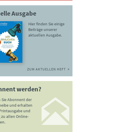
elle Ausgabe
Hier finden Sie einige
Beiträge unserer
aktuellen Ausgabe.
ZUM AKTUELLEN HEFT
nnent werden?
 Sie Abonnent der
heibe und erhalten
 Printausgabe und
zu allen Online-
en.