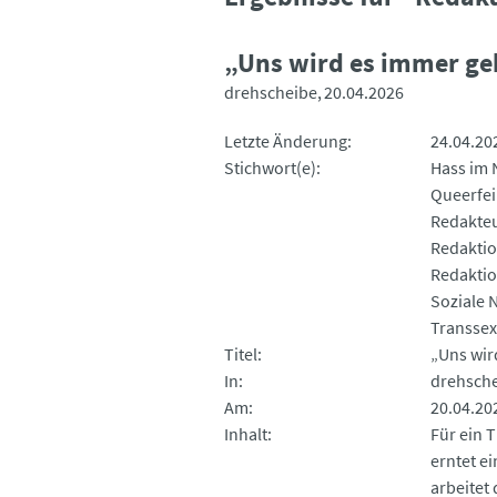
„Uns wird es immer g
drehscheibe
20.04.2026
Letzte Änderung
24.04.20
Stichwort(e)
Hass im 
Queerfei
Redakte
Redaktio
Redakti
Soziale 
Transsex
Titel
„Uns wir
In
drehsch
Am
20.04.20
Inhalt
Für ein 
erntet e
arbeitet