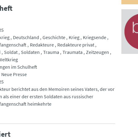
heft
25
rieg
Deutschland
Geschichte
Krieg
Kriegsende
fangenschaft
Redakteure
Redakteure privat
d
Soldat
Soldaten
Trauma
Traumata
Zeitzeugen
Weltkrieg
ngen im Schulheft
 Neue Presse
25
kteur berichtet aus den Memoiren seines Vaters, der vor
n als einer der ersten Soldaten aus russischer
fangenschaft heimkehrte
ert