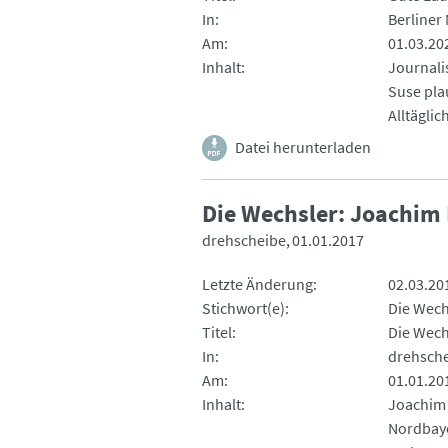
In
Berliner
Am
01.03.20
Inhalt
Journali
Suse pla
Alltäglic
Datei herunterladen
Die Wechsler: Joachim
drehscheibe
01.01.2017
Letzte Änderung
02.03.20
Stichwort(e)
Die Wech
Titel
Die Wech
In
drehsch
Am
01.01.20
Inhalt
Joachim 
Nordbaye