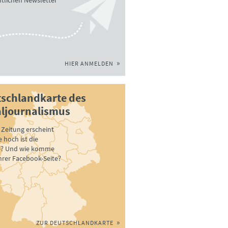
tlichen Newsletter
HIER ANMELDEN
schlandkarte des
ljournalismus
Zeitung erscheint
 hoch ist die
e? Und wie komme
ihrer Facebook-Seite?
ZUR DEUTSCHLANDKARTE