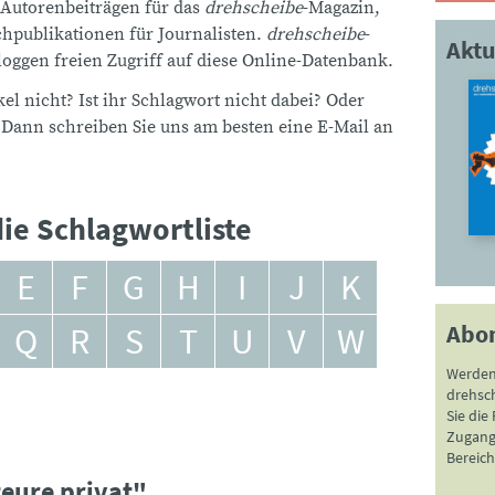
 Autorenbeiträgen für das
drehscheibe
-Magazin,
publikationen für Journalisten.
drehscheibe
-
Aktu
ggen freien Zugriff auf diese Online-Datenbank.
el nicht? Ist ihr Schlagwort nicht dabei? Oder
 Dann schreiben Sie uns am besten eine E-Mail an
ie Schlagwortliste
E
F
G
H
I
J
K
Abo
Q
R
S
T
U
V
W
Werden
drehsc
Sie die
Zugang 
Bereich
eure privat"