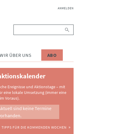
NAVIGATION
ANMELDEN
ÜBERSPRINGEN
Suchbegriffe
WIR ÜBER UNS
ABO
ktionskalender
sche Ereignisse und Aktionstage – mit
ür eine lokale Umsetzung (immer eine
im Voraus).
Aktuell sind keine Termine
vorhanden.
TIPPS FÜR DIE KOMMENDEN WOCHEN