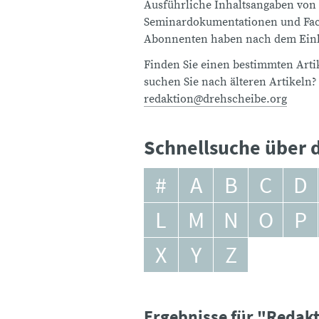
Ausführliche Inhaltsangaben von
Seminardokumentationen und Fach
Abonnenten haben nach dem Einlo
Finden Sie einen bestimmten Artik
suchen Sie nach älteren Artikeln?
redaktion@drehscheibe.org
Schnellsuche über d
#
A
B
C
D
L
M
N
O
P
X
Y
Z
Ergebnisse für "Redakt