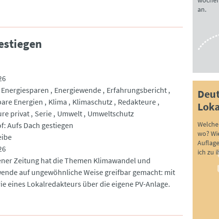
wöchen
an.
estiegen
26
Energiesparen
Energiewende
Erfahrungsbericht
Deut
are Energien
Klima
Klimaschutz
Redakteure
Loka
re privat
Serie
Umwelt
Umweltschutz
Welche 
f: Aufs Dach gestiegen
wo? Wie
eibe
Auflag
26
ich zu 
ener Zeitung hat die Themen Klimawandel und
ende auf ungewöhnliche Weise greifbar gemacht: mit
rie eines Lokalredakteurs über die eigene PV-Anlage.