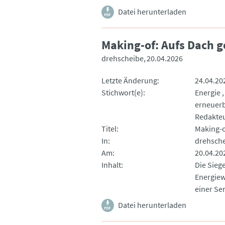
Datei herunterladen
Making-of: Aufs Dach g
drehscheibe
20.04.2026
Letzte Änderung
24.04.20
Stichwort(e)
Energie
erneuerb
Redakteu
Titel
Making-o
In
drehsch
Am
20.04.20
Inhalt
Die Sieg
Energiew
einer Se
Datei herunterladen