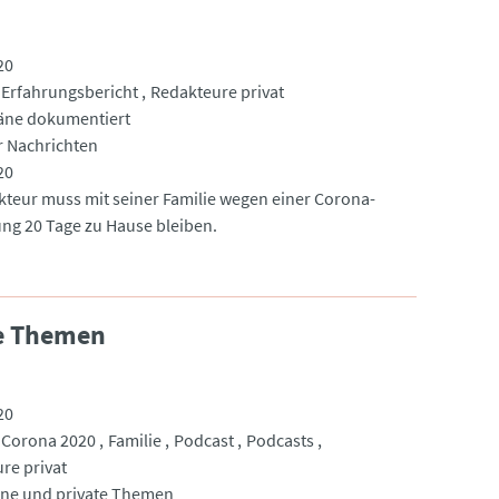
20
Erfahrungsbericht
Redakteure privat
äne dokumentiert
 Nachrichten
20
kteur muss mit seiner Familie wegen einer Corona-
ng 20 Tage zu Hause bleiben.
te Themen
20
Corona 2020
Familie
Podcast
Podcasts
re privat
ne und private Themen