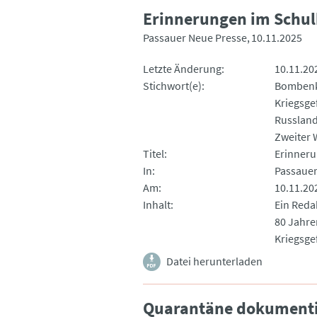
Erinnerungen im Schul
Passauer Neue Presse
10.11.2025
Letzte Änderung
10.11.20
Stichwort(e)
Bombenk
Kriegsge
Russlan
Zweiter 
Titel
Erinneru
In
Passauer
Am
10.11.20
Inhalt
Ein Reda
80 Jahre
Kriegsge
Datei herunterladen
Quarantäne dokumenti