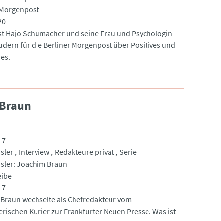
 Morgenpost
20
st Hajo Schumacher und seine Frau und Psychologin
udern für die Berliner Morgenpost über Positives und
hes.
 Braun
17
sler
Interview
Redakteure privat
Serie
sler: Joachim Braun
eibe
17
Braun wechselte als Chefredakteur vom
rischen Kurier zur Frankfurter Neuen Presse. Was ist