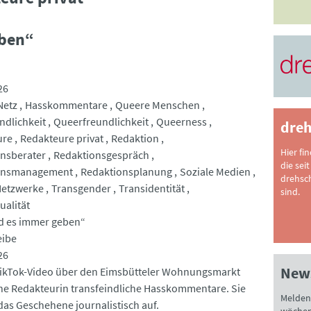
eben“
26
Netz
Hasskommentare
Queere Menschen
ndlichkeit
Queerfreundlichkeit
Queerness
dreh
ure
Redakteure privat
Redaktion
Hier fi
nsberater
Redaktionsgespräch
die seit
onsmanagement
Redaktionsplanung
Soziale Medien
drehsc
Netzwerke
Transgender
Transidentität
sind.
ualität
d es immer geben“
eibe
26
News
TikTok-Video über den Eimsbütteler Wohnungsmarkt
ine Redakteurin transfeindliche Hasskommentare. Sie
Melden 
 das Geschehene journalistisch auf.