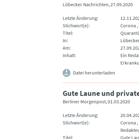
Lübecker Nachrichten
27.09.2020
Letzte Änderung
12.11.20
Stichwort(e)
Corona
Titel
Quarant
In
Lübecker
Am
27.09.20
Inhalt
Ein Reda
Erkranku
Datei herunterladen
Gute Laune und priva
Berliner Morgenpost
01.03.2020
Letzte Änderung
20.04.20
Stichwort(e)
Corona
Redakteu
Titel
Gute Lau