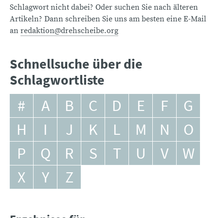
Schlagwort nicht dabei? Oder suchen Sie nach älteren
Artikeln? Dann schreiben Sie uns am besten eine E-Mail
an
redaktion@drehscheibe.org
Schnellsuche über die
Schlagwortliste
#
A
B
C
D
E
F
G
H
I
J
K
L
M
N
O
P
Q
R
S
T
U
V
W
X
Y
Z