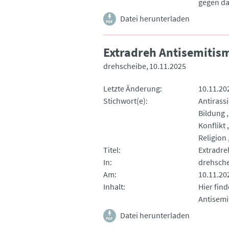
gegen da
Datei herunterladen
Extradreh Antisemitis
drehscheibe
10.11.2025
Letzte Änderung
10.11.20
Stichwort(e)
Antirass
Bildung
Konflikt
Religion
Titel
Extradre
In
drehsch
Am
10.11.20
Inhalt
Hier fin
Antisemi
Datei herunterladen