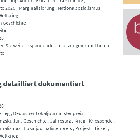
innerungskultur
Extradreh
Geschichte
te 2026
Marginalisierung
Nationalsozialismus
Weltkrieg
h Geschichte
eibe
26
den Sie weitere spannende Umsetzungen zum Thema
te
g detailliert dokumentiert
26
rieg
Deutscher Lokaljournalistenpreis
ngskultur
Geschichte
Jahrestag
Krieg
Kriegsende
rnalismus
Lokaljournalistenpreis
Projekt
Ticker
Weltkrieg