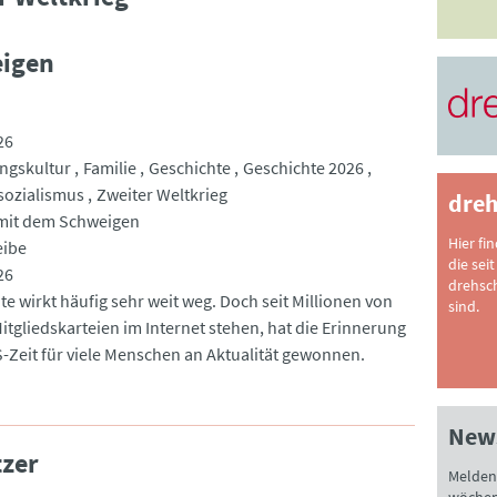
eigen
26
ngskultur
Familie
Geschichte
Geschichte 2026
sozialismus
Zweiter Weltkrieg
dreh
mit dem Schweigen
Hier fi
eibe
die seit
26
drehsc
te wirkt häufig sehr weit weg. Doch seit Millionen von
sind.
tgliedskarteien im Internet stehen, hat die Erinnerung
S-Zeit für viele Menschen an Aktualität gewonnen.
News
tzer
Melden 