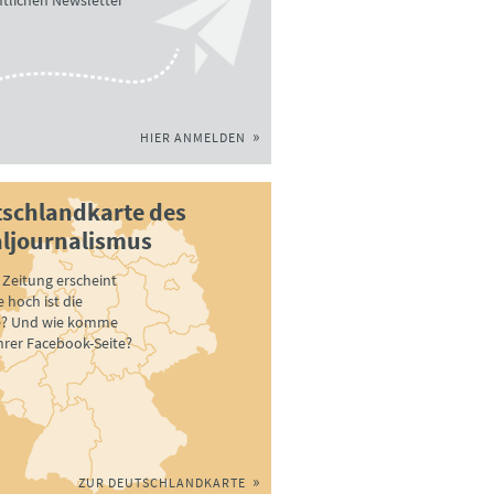
tlichen Newsletter
HIER ANMELDEN
schlandkarte des
ljournalismus
Zeitung erscheint
 hoch ist die
e? Und wie komme
ihrer Facebook-Seite?
ZUR DEUTSCHLANDKARTE