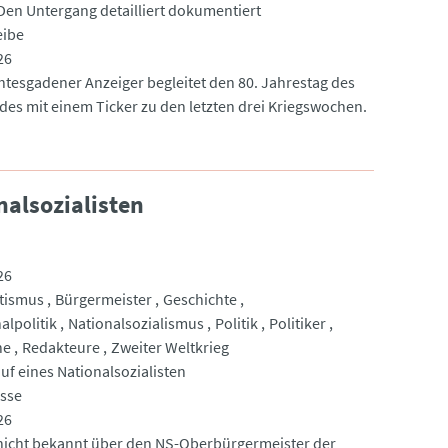
: Den Untergang detailliert dokumentiert
eibe
26
htesgadener Anzeiger begleitet den 80. Jahrestag des
des mit einem Ticker zu den letzten drei Kriegswochen.
nalsozialisten
26
tismus
Bürgermeister
Geschichte
lpolitik
Nationalsozialismus
Politik
Politiker
he
Redakteure
Zweiter Weltkrieg
uf eines Nationalsozialisten
esse
26
 nicht bekannt über den NS-Oberbürgermeister der