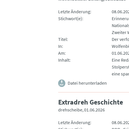
Letzte Änderung
08.06.20
Stichwort(e)
Erinneru
National
Zweiter 
Titel
Der verfo
In
Wolfenbü
Am
01.06.20
Inhalt
Eine Reda
Stolperst
eine spa
Datei herunterladen
Extradreh Geschichte
drehscheibe
01.06.2026
Letzte Änderung
08.06.20