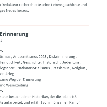
in Redakteur recherchierte seine Lebensgeschichte und
iges Neues heraus.
Erinnerung
25
25
tismus
Antisemitismus 2025
Diskriminierung
eindlichkeit
Geschichte
Historisch
Judentum
riegsende
Nationalsozialismus
Rassismus
Religion
Weltkrieg
same Weg der Erinnerung
 und Weserzeitung
25
teur besucht einen Historiker, der die lokale NS-
te aufarbeitet, und erfährt vom mühsamen Kampf