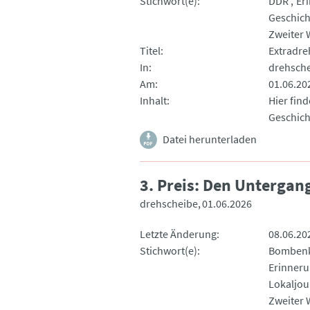
Stichwort(e)
DDR
Er
Geschich
Zweiter 
Titel
Extradre
In
drehsch
Am
01.06.20
Inhalt
Hier fin
Geschich
Datei herunterladen
3. Preis: Den Untergan
drehscheibe
01.06.2026
Letzte Änderung
08.06.20
Stichwort(e)
Bombenk
Erinneru
Lokaljou
Zweiter 