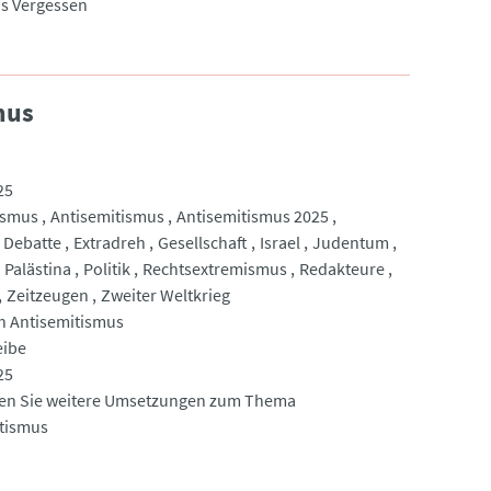
s Vergessen
mus
25
ismus
Antisemitismus
Antisemitismus 2025
Debatte
Extradreh
Gesellschaft
Israel
Judentum
Palästina
Politik
Rechtsextremismus
Redakteure
Zeitzeugen
Zweiter Weltkrieg
h Antisemitismus
eibe
25
den Sie weitere Umsetzungen zum Thema
tismus