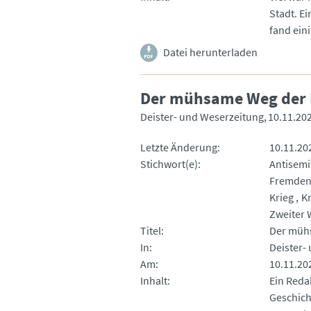
Stadt. E
fand ein
Datei herunterladen
Der mühsame Weg der 
Deister- und Weserzeitung
10.11.20
Letzte Änderung
10.11.20
Stichwort(e)
Antisemi
Fremdenf
Krieg
K
Zweiter 
Titel
Der müh
In
Deister-
Am
10.11.20
Inhalt
Ein Redak
Geschich