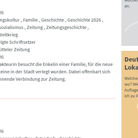
wöchen
an.
26
ngskultur
Familie
Geschichte
Geschichte 2026
sozialismus
Zeitung
Zeitungsgeschichte
Weltkrieg
lgte Schriftsetzer
tteler Zeitung
26
Deut
kteurin besucht die Enkelin einer Familie, für die neue
Loka
eine in der Stadt verlegt wurden. Dabei offenbart sich
Welche 
nnende Verbindung zur Zeitung.
wo? Wie
Auflag
ich zu 
26