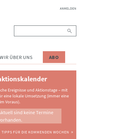
NAVIGATION
ANMELDEN
ÜBERSPRINGEN
Suchbegriffe
WIR ÜBER UNS
ABO
ktionskalender
sche Ereignisse und Aktionstage – mit
ür eine lokale Umsetzung (immer eine
im Voraus).
Aktuell sind keine Termine
vorhanden.
TIPPS FÜR DIE KOMMENDEN WOCHEN