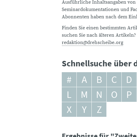
Ausführliche Inhaltsangaben von
Seminardokumentationen und Fach
Abonnenten haben nach dem Einlo
Finden Sie einen bestimmten Artik
suchen Sie nach älteren Artikeln?
redaktion@drehscheibe.org
Schnellsuche über d
#
A
B
C
D
L
M
N
O
P
X
Y
Z
Ergebnisse für "Zweite