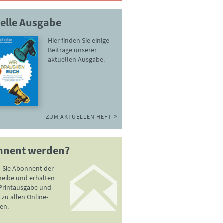
elle Ausgabe
Hier finden Sie einige
Beiträge unserer
aktuellen Ausgabe.
ZUM AKTUELLEN HEFT
nnent werden?
 Sie Abonnent der
heibe und erhalten
 Printausgabe und
zu allen Online-
en.