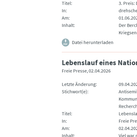
Titel
3. Preis
In
drehsch
Am
01.06.20
Inhalt
Der Berc
Kriegsen
Datei herunterladen
Lebenslauf eines Natio
Freie Presse
02.04.2026
Letzte Änderung
09.04.20
Stichwort(e)
Antisemi
Kommuna
Recherc
Titel
Lebensla
In
Freie Pr
Am
02.04.20
Inhalt
Viel war