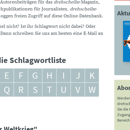
 Autorenbeiträgen für das
drehscheibe
-Magazin,
publikationen für Journalisten.
drehscheibe
-
Aktu
ggen freien Zugriff auf diese Online-Datenbank.
el nicht? Ist ihr Schlagwort nicht dabei? Oder
 Dann schreiben Sie uns am besten eine E-Mail an
ie Schlagwortliste
E
F
G
H
I
J
K
Abo
Q
R
S
T
U
V
W
Werden
drehsc
Sie die
Zugang 
Bereich
r Weltkrieg"