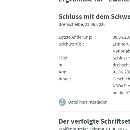
Schluss mit dem Schw
drehscheibe
01.06.2026
Letzte Änderung
08.06.20
Stichwort(e)
Erinneru
National
Titel
Schluss 
In
drehsch
Am
01.06.20
Inhalt
Geschich
NSDAP-Mi
an die N
Datei herunterladen
Der verfolgte Schriftse
Wolfenbütteler Zeitung
01.06.2026