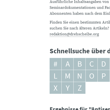
Ausführliche Inhaltsangaben von
Seminardokumentationen und Fach
Abonnenten haben nach dem Einlo
Finden Sie einen bestimmten Artik
suchen Sie nach älteren Artikeln?
redaktion@drehscheibe.org
Schnellsuche über d
#
A
B
C
D
L
M
N
O
P
X
Y
Z
Ergebnisse für "Antis