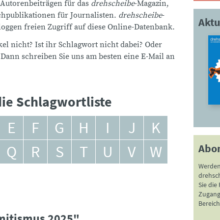
 Autorenbeiträgen für das
drehscheibe
-Magazin,
publikationen für Journalisten.
drehscheibe
-
Aktu
ggen freien Zugriff auf diese Online-Datenbank.
el nicht? Ist ihr Schlagwort nicht dabei? Oder
 Dann schreiben Sie uns am besten eine E-Mail an
ie Schlagwortliste
E
F
G
H
I
J
K
Abo
Q
R
S
T
U
V
W
Werden
drehsc
Sie die
Zugang 
Bereich
emitismus 2025"