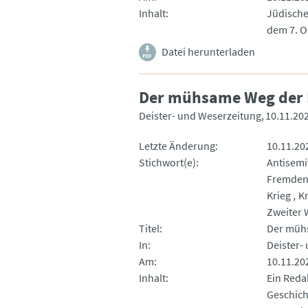
Inhalt
Jüdische
dem 7. O
Datei herunterladen
Der mühsame Weg der 
Deister- und Weserzeitung
10.11.20
Letzte Änderung
10.11.20
Stichwort(e)
Antisemi
Fremdenf
Krieg
K
Zweiter 
Titel
Der müh
In
Deister-
Am
10.11.20
Inhalt
Ein Redak
Geschich