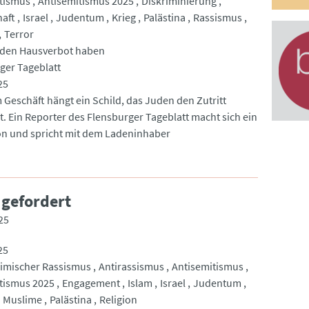
tismus
Antisemitismus 2025
Diskriminierung
haft
Israel
Judentum
Krieg
Palästina
Rassismus
Terror
den Hausverbot haben
ger Tageblatt
25
 Geschäft hängt ein Schild, das Juden den Zutritt
t. Ein Reporter des Flensburger Tageblatt macht sich ein
on und spricht mit dem Ladeninhaber
 gefordert
25
25
imischer Rassismus
Antirassismus
Antisemitismus
tismus 2025
Engagement
Islam
Israel
Judentum
Muslime
Palästina
Religion