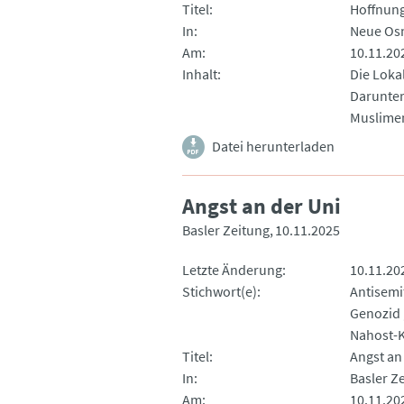
Titel
Hoffnung
In
Neue Os
Am
10.11.20
Inhalt
Die Loka
Darunter
Muslime
Datei herunterladen
Angst an der Uni
Basler Zeitung
10.11.2025
Letzte Änderung
10.11.20
Stichwort(e)
Antisemi
Genozid
Nahost-K
Titel
Angst an
In
Basler Z
Am
10.11.20