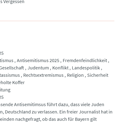
s Vergessen
25
tismus
Antisemitismus 2025
Fremdenfeindlichkeit
Gesellschaft
Judentum
Konflikt
Landespolitik
Rassismus
Rechtsextremismus
Religion
Sicherheit
holte Koffer
itung
25
sende Antisemitimsus führt dazu, dass viele Juden
, Deutschland zu verlassen. Ein freier Journalist hat in
inden nachgefragt, ob das auch für Bayern gilt