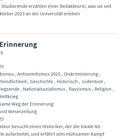
 Studierende erzählen einer Redakteurin, was sie seit
ktober 2023 an der Universität erleben
Erinnerung
25
25
tismus
Antisemitismus 2025
Diskriminierung
eindlichkeit
Geschichte
Historisch
Judentum
riegsende
Nationalsozialismus
Rassismus
Religion
Weltkrieg
same Weg der Erinnerung
 und Weserzeitung
25
teur besucht einen Historiker, der die lokale NS-
te aufarbeitet, und erfährt vom mühsamen Kampf