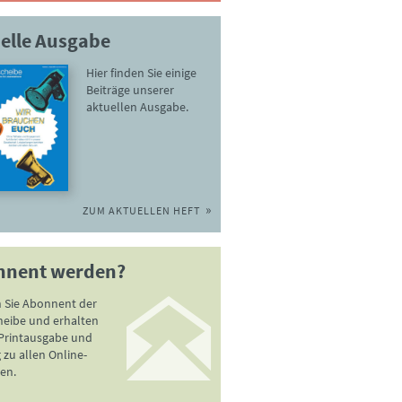
elle Ausgabe
Hier finden Sie einige
Beiträge unserer
aktuellen Ausgabe.
ZUM AKTUELLEN HEFT
nnent werden?
 Sie Abonnent der
heibe und erhalten
 Printausgabe und
zu allen Online-
en.