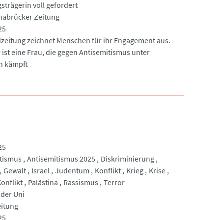
strägerin voll gefordert
nabrücker Zeitung
25
lzeitung zeichnet Menschen für ihr Engagement aus.
 ist eine Frau, die gegen Antisemitismus unter
n kämpft
25
tismus
Antisemitismus 2025
Diskriminierung
Gewalt
Israel
Judentum
Konflikt
Krieg
Krise
onflikt
Palästina
Rassismus
Terror
 der Uni
eitung
25