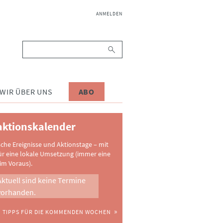
NAVIGATION
ANMELDEN
ÜBERSPRINGEN
Suchbegriffe
WIR ÜBER UNS
ABO
ktionskalender
sche Ereignisse und Aktionstage – mit
ür eine lokale Umsetzung (immer eine
im Voraus).
Aktuell sind keine Termine
vorhanden.
TIPPS FÜR DIE KOMMENDEN WOCHEN