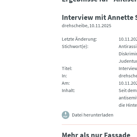
Interview mit Annette 
drehscheibe
10.11.2025
Letzte Änderung
10.11.20
Stichwort(e)
Antirass
Diskrimi
Judent
Titel
Intervie
In
drehsch
Am
10.11.20
Inhalt
Seit dem
antisemi
die Hint
Datei herunterladen
Mehr als nur Fassade