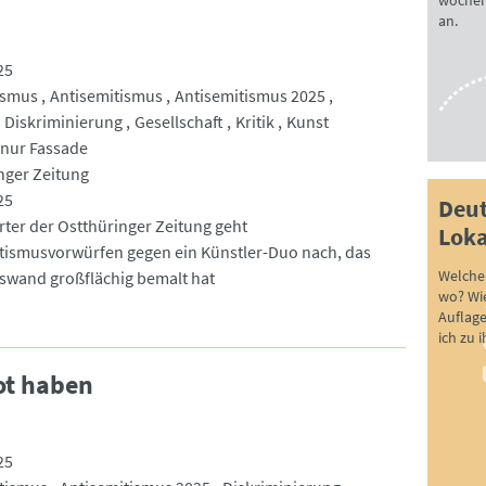
wöchen
an.
25
ismus
Antisemitismus
Antisemitismus 2025
Diskriminierung
Gesellschaft
Kritik
Kunst
 nur Fassade
nger Zeitung
25
Deut
rter der Ostthüringer Zeitung geht
Loka
tismusvorwürfen gegen ein Künstler-Duo nach, das
Welche 
swand großflächig bemalt hat
wo? Wie
Auflag
ich zu 
t haben
25