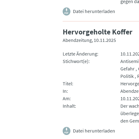
gegen da
Datei herunterladen
Hervorgeholte Koffer
Abendzeitung
10.11.2025
Letzte Änderung
10.11.20
Stichwort(e)
Antisemi
Gefahr
Politik
Titel
Hervorge
In
Abendze
Am
10.11.20
Inhalt
Der wach
überlegen
den Geme
Datei herunterladen