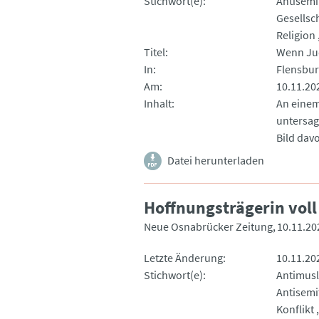
Stichwort(e)
Antisemi
Gesellsc
Religion
Titel
Wenn Ju
In
Flensbur
Am
10.11.20
Inhalt
An einem
untersag
Bild dav
Datei herunterladen
Hoffnungsträgerin voll
Neue Osnabrücker Zeitung
10.11.20
Letzte Änderung
10.11.20
Stichwort(e)
Antimusl
Antisemi
Konflikt