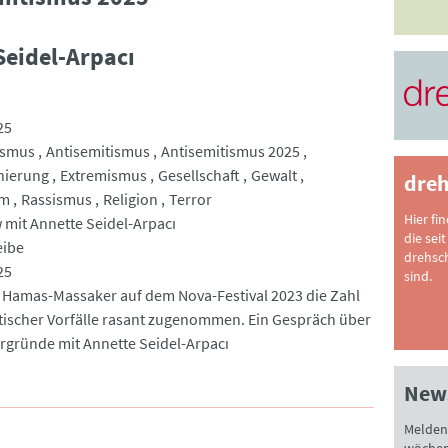
Seidel-Arpacı
25
ismus
Antisemitismus
Antisemitismus 2025
nierung
Extremismus
Gesellschaft
Gewalt
dreh
um
Rassismus
Religion
Terror
Hier fi
w mit Annette Seidel-Arpacı
die seit
eibe
drehsc
25
sind.
 Hamas-Massaker auf dem Nova-Festival 2023 die Zahl
tischer Vorfälle rasant zugenommen. Ein Gespräch über
ergründe mit Annette Seidel-Arpacı
News
Melden 