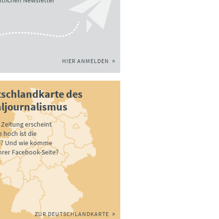
tlichen Newsletter
HIER ANMELDEN
schlandkarte des
ljournalismus
Zeitung erscheint
 hoch ist die
e? Und wie komme
ihrer Facebook-Seite?
ZUR DEUTSCHLANDKARTE