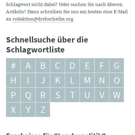
Schlagwort nicht dabei? Oder suchen Sie nach älteren
Artikeln? Dann schreiben Sie uns am besten eine E-Mail
an
redaktion@drehscheibe.org
Schnellsuche über die
Schlagwortliste
#
A
B
C
D
E
F
G
H
I
J
K
L
M
N
O
P
Q
R
S
T
U
V
W
X
Y
Z