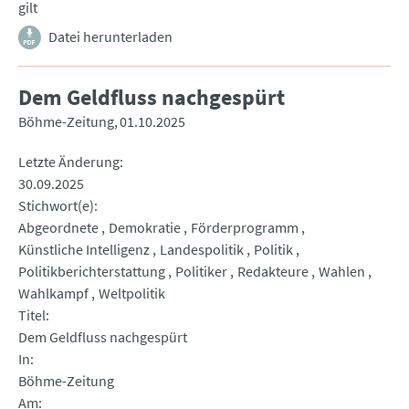
gilt
Datei herunterladen
Dem Geldfluss nachgespürt
Böhme-Zeitung
01.10.2025
Letzte Änderung
30.09.2025
Stichwort(e)
Abgeordnete
Demokratie
Förderprogramm
Künstliche Intelligenz
Landespolitik
Politik
Politikberichterstattung
Politiker
Redakteure
Wahlen
Wahlkampf
Weltpolitik
Titel
Dem Geldfluss nachgespürt
In
Böhme-Zeitung
Am