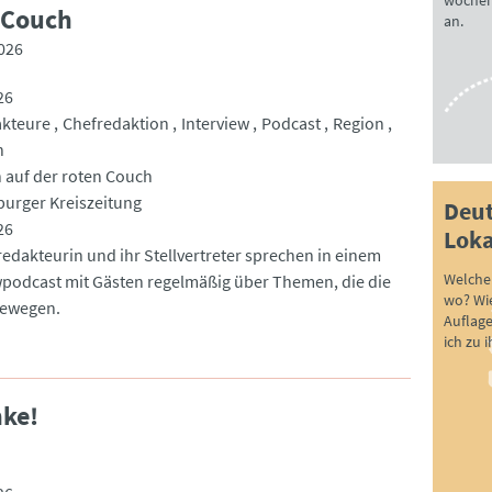
wöchen
 Couch
an.
026
26
akteure
Chefredaktion
Interview
Podcast
Region
n
 auf der roten Couch
urger Kreiszeitung
Deut
26
Loka
redakteurin und ihr Stellvertreter sprechen in einem
Welche 
wpodcast mit Gästen regelmäßig über Themen, die die
wo? Wie
bewegen.
Auflag
ich zu 
nke!