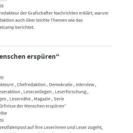
26
redakteur der Grafschafter Nachrichten erklärt, warum
daktion auch über leichte Themen wie das
lcamp berichtet.
Menschen erspüren“
26
akteure
Chefredaktion
Demokratie
Interview
eseraktion
Leseranliegen
Leserforschung
gen
Lesernähe
Magazin
Serie
ürfnisse der Menschen erspüren“
eibe
26
Westfalenpost auf ihre Leserinnen und Leser zugeht,