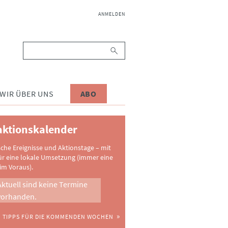
NAVIGATION
ANMELDEN
ÜBERSPRINGEN
Suchbegriffe
WIR ÜBER UNS
ABO
ktionskalender
sche Ereignisse und Aktionstage – mit
ür eine lokale Umsetzung (immer eine
im Voraus).
Aktuell sind keine Termine
vorhanden.
TIPPS FÜR DIE KOMMENDEN WOCHEN