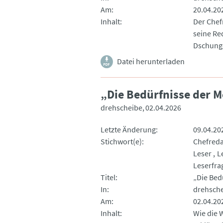
Am
20.04.20
Inhalt
Der Chef
seine Re
Dschunge
Datei herunterladen
„Die Bedürfnisse der 
drehscheibe
02.04.2026
Letzte Änderung
09.04.20
Stichwort(e)
Chefred
Leser
L
Leserfra
Titel
„Die Bed
In
drehsch
Am
02.04.20
Inhalt
Wie die 