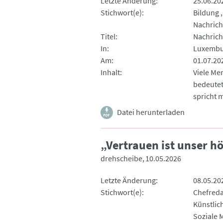
Letzte Änderung
25.06.20
Stichwort(e)
Bildung
Nachrich
Titel
Nachrich
In
Luxembu
Am
01.07.20
Inhalt
Viele Me
bedeutet
spricht 
Datei herunterladen
„Vertrauen ist unser h
drehscheibe
10.05.2026
Letzte Änderung
08.05.20
Stichwort(e)
Chefred
Künstlich
Soziale 