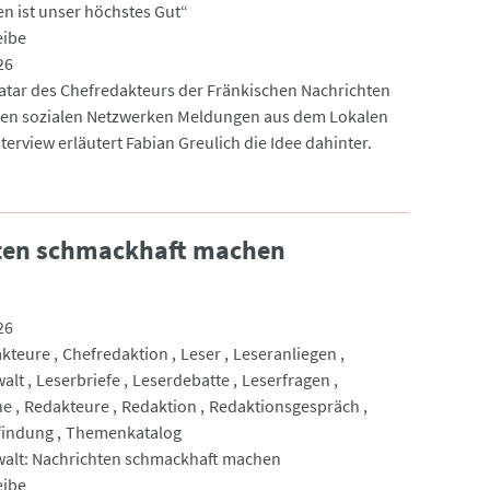
en ist unser höchstes Gut“
eibe
26
vatar des Chefredakteurs der Fränkischen Nachrichten
 den sozialen Netzwerken Meldungen aus dem Lokalen
nterview erläutert Fabian Greulich die Idee dahinter.
hten schmackhaft machen
26
akteure
Chefredaktion
Leser
Leseranliegen
alt
Leserbriefe
Leserdebatte
Leserfragen
he
Redakteure
Redaktion
Redaktionsgespräch
indung
Themenkatalog
alt: Nachrichten schmackhaft machen
eibe