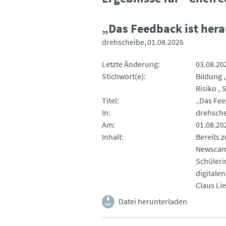
„Das Feedback ist her
drehscheibe
01.08.2026
Letzte Änderung
03.08.20
Stichwort(e)
Bildung
Risiko
S
Titel
„Das Fee
In
drehsch
Am
01.08.20
Inhalt
Bereits 
Newscamp
Schüleri
digitale
Claus Li
Datei herunterladen