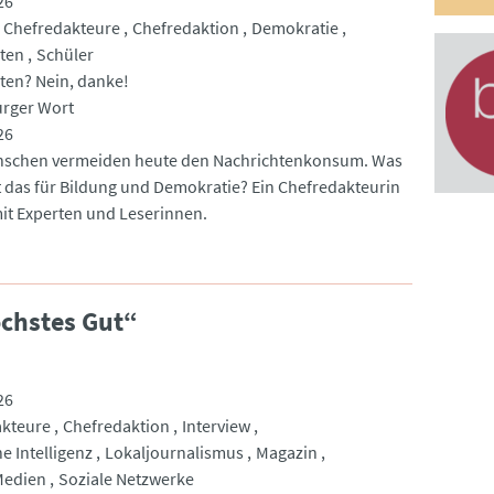
26
Chefredakteure
Chefredaktion
Demokratie
ten
Schüler
ten? Nein, danke!
rger Wort
26
nschen vermeiden heute den Nachrichtenkonsum. Was
 das für Bildung und Demokratie? Ein Chefredakteurin
mit Experten und Leserinnen.
öchstes Gut“
26
akteure
Chefredaktion
Interview
e Intelligenz
Lokaljournalismus
Magazin
Medien
Soziale Netzwerke