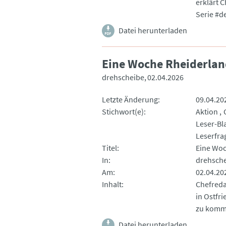
erklärt 
Serie #d
Datei herunterladen
Eine Woche Rheiderla
drehscheibe
02.04.2026
Letzte Änderung
09.04.20
Stichwort(e)
Aktion
Leser-Bl
Leserfra
Titel
Eine Woc
In
drehsch
Am
02.04.20
Inhalt
Chefreda
in Ostfri
zu kommen
Datei herunterladen