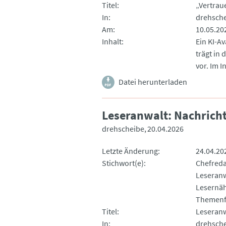
Titel
„Vertrau
In
drehsch
Am
10.05.20
Inhalt
Ein KI-A
trägt in
vor. Im I
Datei herunterladen
Leseranwalt: Nachric
drehscheibe
20.04.2026
Letzte Änderung
24.04.20
Stichwort(e)
Chefred
Leseranw
Lesernä
Themenf
Titel
Leseranw
In
drehsch