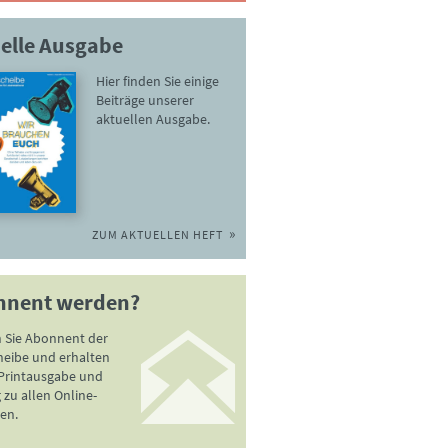
elle Ausgabe
Hier finden Sie einige
Beiträge unserer
aktuellen Ausgabe.
ZUM AKTUELLEN HEFT
nnent werden?
 Sie Abonnent der
heibe und erhalten
 Printausgabe und
zu allen Online-
en.