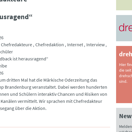
ausragend“
26
Chefredakteure
Chefredaktion
Internet
Interview
chüler
dreh
dback ist herausragend“
Hier fi
eibe
die seit
26
drehsc
zum dritten Mal hat die Märkische Oderzeitung das
sind.
 Brandenburg veranstaltet. Dabei werden hunderten
nnen und Schülern interaktiv Chancen und Risiken von
n Kanälen vermittelt. Wir sprachen mit Chefredakteur
esegang über die Aktion.
News
Melden 