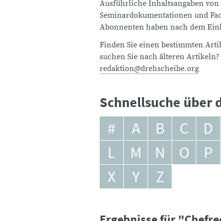
Ausführliche Inhaltsangaben von
Seminardokumentationen und Fach
Abonnenten haben nach dem Einlo
Finden Sie einen bestimmten Artik
suchen Sie nach älteren Artikeln?
redaktion@drehscheibe.org
Schnellsuche über d
#
A
B
C
D
L
M
N
O
P
X
Y
Z
Ergebnisse für "Chefr