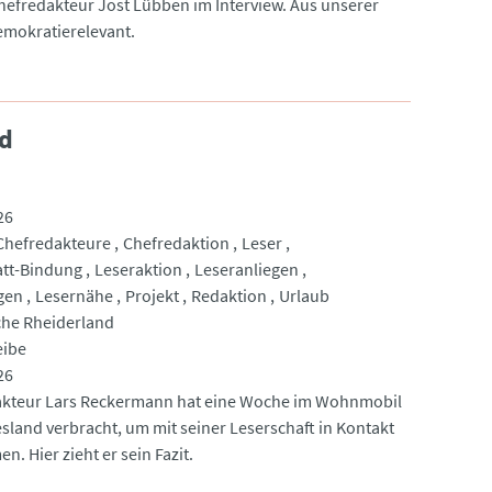
Chefredakteur Jost Lübben im Interview. Aus unserer
emokratierelevant.
nd
26
Chefredakteure
Chefredaktion
Leser
att-Bindung
Leseraktion
Leseranliegen
gen
Lesernähe
Projekt
Redaktion
Urlaub
he Rheiderland
eibe
26
kteur Lars Reckermann hat eine Woche im Wohnmobil
esland verbracht, um mit seiner Leserschaft in Kontakt
. Hier zieht er sein Fazit.