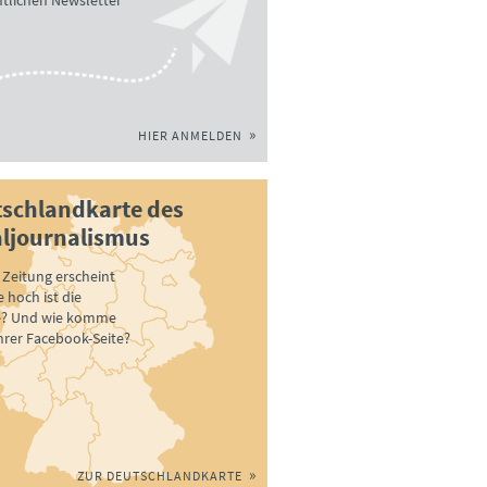
tlichen Newsletter
HIER ANMELDEN
schlandkarte des
ljournalismus
Zeitung erscheint
 hoch ist die
e? Und wie komme
ihrer Facebook-Seite?
ZUR DEUTSCHLANDKARTE