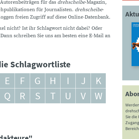
 Autorenbeiträgen für das
drehscheibe
-Magazin,
publikationen für Journalisten.
drehscheibe
-
Aktu
ggen freien Zugriff auf diese Online-Datenbank.
el nicht? Ist ihr Schlagwort nicht dabei? Oder
 Dann schreiben Sie uns am besten eine E-Mail an
ie Schlagwortliste
E
F
G
H
I
J
K
Abo
Q
R
S
T
U
V
W
Werden
drehsc
Sie die
Zugang 
Bereich
edakteure"