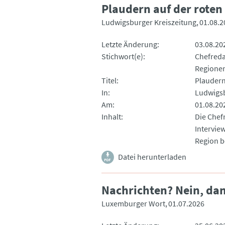
Plaudern auf der roten
Ludwigsburger Kreiszeitung
01.08.2
Letzte Änderung
03.08.20
Stichwort(e)
Chefred
Regione
Titel
Plaudern
In
Ludwigsb
Am
01.08.20
Inhalt
Die Chef
Intervie
Region 
Datei herunterladen
Nachrichten? Nein, da
Luxemburger Wort
01.07.2026