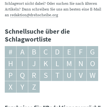
Schlagwort nicht dabei? Oder suchen Sie nach älteren
Artikeln? Dann schreiben Sie uns am besten eine E-Mail
an
redaktion@drehscheibe.org
Schnellsuche über die
Schlagwortliste
#
A
B
C
D
E
F
G
H
I
J
K
L
M
N
O
P
Q
R
S
T
U
V
W
X
Y
Z