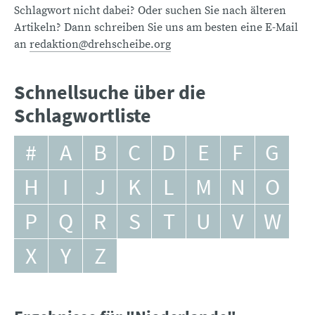
Schlagwort nicht dabei? Oder suchen Sie nach älteren
Artikeln? Dann schreiben Sie uns am besten eine E-Mail
an
redaktion@drehscheibe.org
Schnellsuche über die
Schlagwortliste
#
A
B
C
D
E
F
G
H
I
J
K
L
M
N
O
P
Q
R
S
T
U
V
W
X
Y
Z