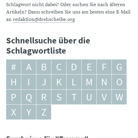
Schlagwort nicht dabei? Oder suchen Sie nach älteren
Artikeln? Dann schreiben Sie uns am besten eine E-Mail
an
redaktion@drehscheibe.org
Schnellsuche über die
Schlagwortliste
#
A
B
C
D
E
F
G
H
I
J
K
L
M
N
O
P
Q
R
S
T
U
V
W
X
Y
Z