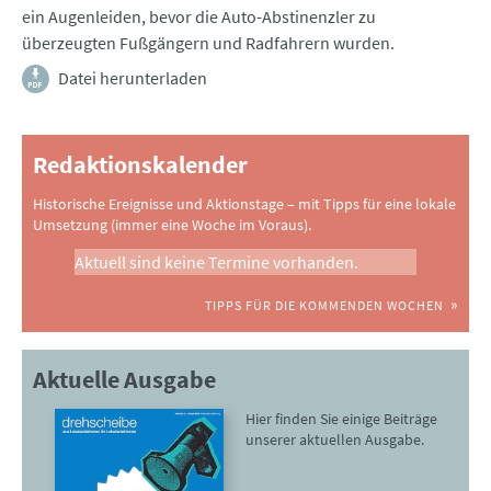
ein Augenleiden, bevor die Auto-Abstinenzler zu
überzeugten Fußgängern und Radfahrern wurden.
Datei herunterladen
Redaktionskalender
Historische Ereignisse und Aktionstage – mit Tipps für eine lokale
Umsetzung (immer eine Woche im Voraus).
Aktuell sind keine Termine vorhanden.
TIPPS FÜR DIE KOMMENDEN WOCHEN
Aktuelle Ausgabe
Hier finden Sie einige Beiträge
unserer aktuellen Ausgabe.