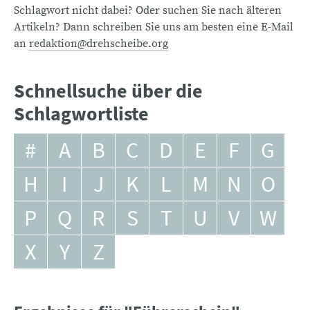
Schlagwort nicht dabei? Oder suchen Sie nach älteren
Artikeln? Dann schreiben Sie uns am besten eine E-Mail
an
redaktion@drehscheibe.org
Schnellsuche über die
Schlagwortliste
#
A
B
C
D
E
F
G
H
I
J
K
L
M
N
O
P
Q
R
S
T
U
V
W
X
Y
Z