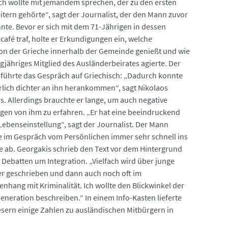
Ich wollte mit jemandem sprechen, der zu den ersten
itern gehörte“, sagt der Journalist, der den Mann zuvor
nnte. Bevor er sich mit dem 71-Jährigen in dessen
café traf, holte er Erkundigungen ein, welche
on der Grieche innerhalb der Gemeinde genießt und wie
ngjähriges Mitglied des Ausländerbeirates agierte. Der
 führte das Gespräch auf Griechisch: „Dadurch konnte
erlich dichter an ihn herankommen“, sagt Nikolaos
s. Allerdings brauchte er lange, um auch negative
gen von ihm zu erfahren. „Er hat eine beeindruckend
 Lebenseinstellung“, sagt der Journalist. Der Mann
e im Gespräch vom Persönlichen immer sehr schnell ins
he ab. Georgakis schrieb den Text vor dem Hintergrund
r Debatten um Integration. „Vielfach wird über junge
r geschrieben und dann auch noch oft im
hang mit Kriminalität. Ich wollte den Blickwinkel der
Generation beschreiben.“ In einem Info-Kasten lieferte
esern einige Zahlen zu ausländischen Mitbürgern in