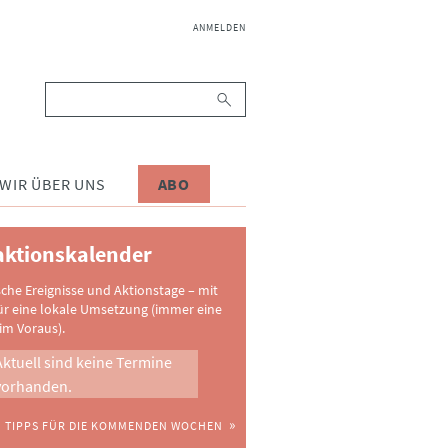
NAVIGATION
ANMELDEN
ÜBERSPRINGEN
Suchbegriffe
WIR ÜBER UNS
ABO
ktionskalender
sche Ereignisse und Aktionstage – mit
ür eine lokale Umsetzung (immer eine
im Voraus).
Aktuell sind keine Termine
vorhanden.
TIPPS FÜR DIE KOMMENDEN WOCHEN