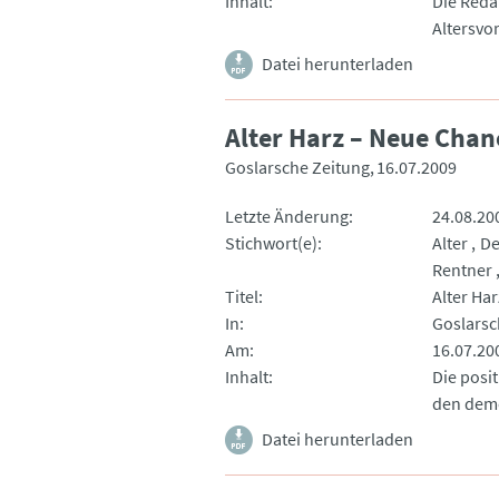
Inhalt
Die Reda
Altersvo
Datei herunterladen
Alter Harz – Neue Chan
Goslarsche Zeitung
16.07.2009
Letzte Änderung
24.08.20
Stichwort(e)
Alter
De
Rentner
Titel
Alter Ha
In
Goslarsc
Am
16.07.20
Inhalt
Die posit
den demo
Datei herunterladen