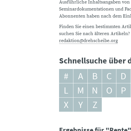
Ausführliche Inhaltsangaben von
Seminardokumentationen und Fach
Abonnenten haben nach dem Einlo
Finden Sie einen bestimmten Artik
suchen Sie nach älteren Artikeln?
redaktion@drehscheibe.org
Schnellsuche über d
#
A
B
C
D
L
M
N
O
P
X
Y
Z
Ergebnisse für "Rente