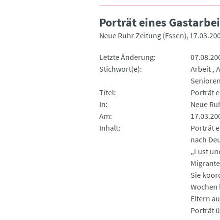
Porträt eines Gastarbe
Neue Ruhr Zeitung (Essen)
17.03.20
Letzte Änderung
07.08.20
Stichwort(e)
Arbeit
A
Senioren
Titel
Porträt 
In
Neue Ruh
Am
17.03.20
Inhalt
Porträt 
nach Deu
„Lust und
Migrante
Sie koor
Wochen l
Eltern a
Porträt 