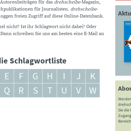
 Autorenbeiträgen für das
drehscheibe
-Magazin,
publikationen für Journalisten.
drehscheibe
-
Aktu
ggen freien Zugriff auf diese Online-Datenbank.
el nicht? Ist ihr Schlagwort nicht dabei? Oder
 Dann schreiben Sie uns am besten eine E-Mail an
ie Schlagwortliste
E
F
G
H
I
J
K
Abo
Q
R
S
T
U
V
W
Werden
drehsc
Sie die
Zugang 
Bereich
"