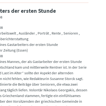
iters der ersten Stunde
08
08
rbeitswelt
Ausländer
Porträt
Rente
Senioren
berichterstattung
eines Gastarbeiters der ersten Stunde
r Zeitung (Essen)
08
eines Mannes, der als Gastarbeiter der ersten Stunde
tschland kam und mittlerweile Rentner ist. In der Serie
 Last im Alter“ sollte der Aspekt der alternden
n nicht fehlen, wie Redakteurin Susanne Storck sagt.
dinierte die Beiträge über Senioren, die etwa zwei
ang täglich liefen. Volontär Nikolaos Georgakis, dessen
us Griechenland stammen, fertigte ein einfühlsames
über den Vorsitzenden der griechischen Gemeinde in