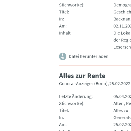
Stichwort(e)
Demogra
Titel
Geschich
In
Backnang
Am
02.11.20
Inhalt
Die Loka
der Regio
Lesersch
Datei herunterladen
Alles zur Rente
General-Anzeiger (Bonn)
25.02.2022
Letzte Änderung
05.04.20
Stichwort(e)
Alter
Re
Titel
Alles zur
In
General-
Am
25.02.20