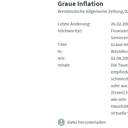
Graue Inflation
Westdeutsche Allgemeine Zeitung
0
Letzte Änderung
26.02.20
Stichwort(e)
Finanze
Senioren
Titel
Graue In
In
Westdeut
Am
02.08.20
Inhalt
Die Teue
empfinde
schmerzh
oder auc
(Essen) 
wie sehr
Haushalt
virtuell
Datei herunterladen