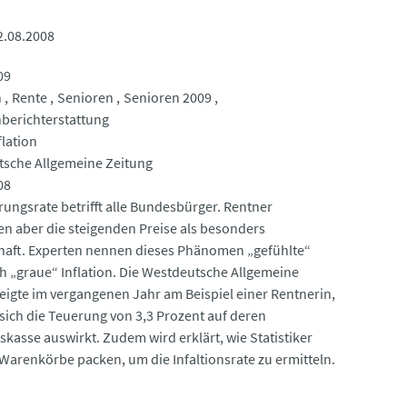
2.08.2008
09
n
Rente
Senioren
Senioren 2009
berichterstattung
flation
sche Allgemeine Zeitung
08
rungsrate betrifft alle Bundesbürger. Rentner
n aber die steigenden Preise als besonders
aft. Experten nennen dieses Phänomen „gefühlte“
h „graue“ Inflation. Die Westdeutsche Allgemeine
zeigte im vergangenen Jahr am Beispiel einer Rentnerin,
 sich die Teuerung von 3,3 Prozent auf deren
skasse auswirkt. Zudem wird erklärt, wie Statistiker
e Warenkörbe packen, um die Infaltionsrate zu ermitteln.