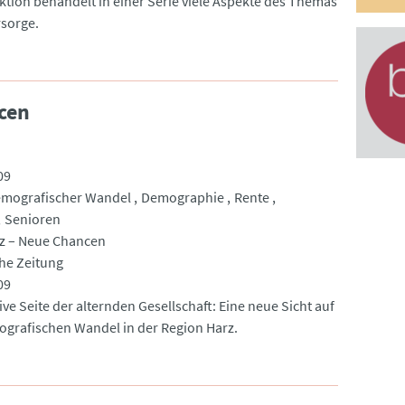
ktion behandelt in einer Serie viele Aspekte des Themas
rsorge.
cen
09
mografischer Wandel
Demographie
Rente
Senioren
rz – Neue Chancen
he Zeitung
09
ive Seite der alternden Gesellschaft: Eine neue Sicht auf
grafischen Wandel in der Region Harz.