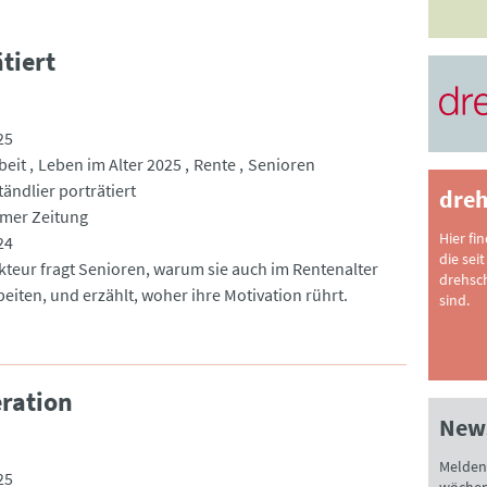
tiert
25
beit
Leben im Alter 2025
Rente
Senioren
ändlier porträtiert
dreh
imer Zeitung
Hier fi
24
die seit
kteur fragt Senioren, warum sie auch im Rentenalter
drehsc
eiten, und erzählt, woher ihre Motivation rührt.
sind.
ration
News
Melden 
25