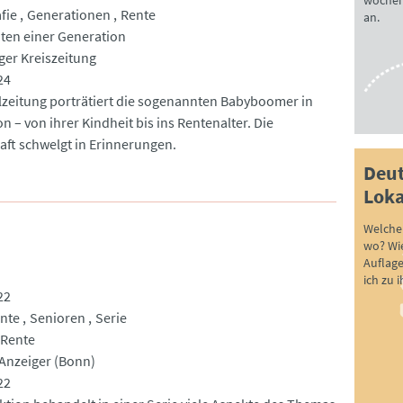
wöchen
fie
Generationen
Rente
an.
ten einer Generation
er Kreiszeitung
24
lzeitung porträtiert die sogenannten Babyboomer in
n – von ihrer Kindheit bis ins Rentenalter. Die
aft schwelgt in Erinnerungen.
Deut
Loka
Welche 
wo? Wie
Auflag
ich zu 
22
nte
Senioren
Serie
 Rente
Anzeiger (Bonn)
22