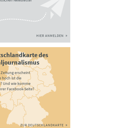
tlichen Newsletter
HIER ANMELDEN
schlandkarte des
ljournalismus
Zeitung erscheint
 hoch ist die
e? Und wie komme
ihrer Facebook-Seite?
ZUR DEUTSCHLANDKARTE