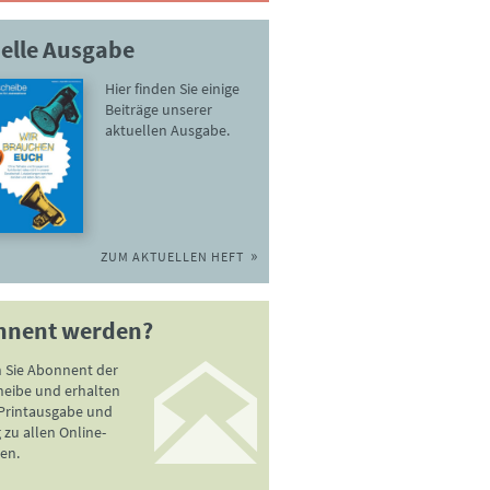
elle Ausgabe
Hier finden Sie einige
Beiträge unserer
aktuellen Ausgabe.
ZUM AKTUELLEN HEFT
nnent werden?
 Sie Abonnent der
heibe und erhalten
 Printausgabe und
zu allen Online-
en.