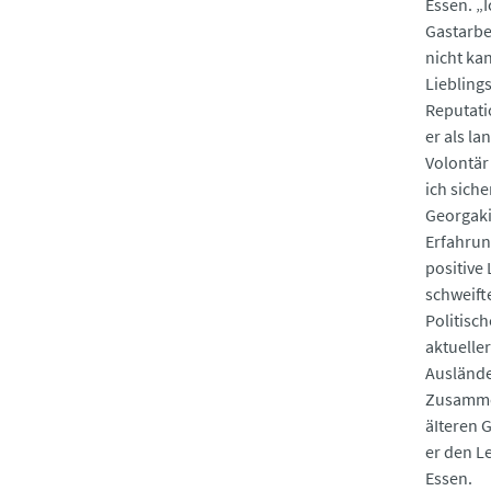
Essen. „
Gastarbe
nicht ka
Lieblings
Reputati
er als la
Volontär
ich sich
Georgaki
Erfahrun
positive
schweift
Politisc
aktuelle
Auslände
Zusammen
äIteren 
er den L
Essen.