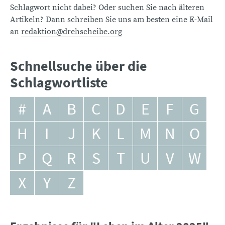
Schlagwort nicht dabei? Oder suchen Sie nach älteren
Artikeln? Dann schreiben Sie uns am besten eine E-Mail
an
redaktion@drehscheibe.org
Schnellsuche über die
Schlagwortliste
#
A
B
C
D
E
F
G
H
I
J
K
L
M
N
O
P
Q
R
S
T
U
V
W
X
Y
Z