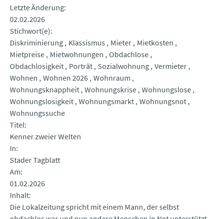
Letzte Änderung
02.02.2026
Stichwort(e)
Diskriminierung
Klassismus
Mieter
Mietkosten
Mietpreise
Mietwohnungen
Obdachlose
Obdachlosigkeit
Porträt
Sozialwohnung
Vermieter
Wohnen
Wohnen 2026
Wohnraum
Wohnungsknappheit
Wohnungskrise
Wohnungslose
Wohnungslosigkeit
Wohnungsmarkt
Wohnungsnot
Wohnungssuche
Titel
Kenner zweier Welten
In
Stader Tagblatt
Am
01.02.2026
Inhalt
Die Lokalzeitung spricht mit einem Mann, der selbst
obdachlos war und nun andere Menschen in Not unterstützt