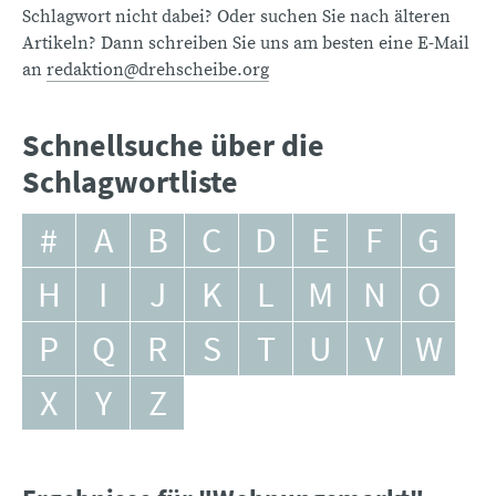
Schlagwort nicht dabei? Oder suchen Sie nach älteren
Artikeln? Dann schreiben Sie uns am besten eine E-Mail
an
redaktion@drehscheibe.org
Schnellsuche über die
Schlagwortliste
#
A
B
C
D
E
F
G
H
I
J
K
L
M
N
O
P
Q
R
S
T
U
V
W
X
Y
Z