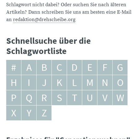
Schlagwort nicht dabei? Oder suchen Sie nach älteren
Artikeln? Dann schreiben Sie uns am besten eine E-Mail
an
redaktion@drehscheibe.org
Schnellsuche über die
Schlagwortliste
#
A
B
C
D
E
F
G
H
I
J
K
L
M
N
O
P
Q
R
S
T
U
V
W
X
Y
Z