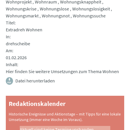
Wohnprojekt
Wohnraum
Wohnungsknappheit
Wohnungskrise
Wohnungslose
Wohnungslosigkeit
Wohnungsmarkt
Wohnungsnot
Wohnungssuche
Titel
Extradreh Wohnen
In
drehscheibe
Am
01.02.2026
Inhalt
Hier finden Sie weitere Umsetzungen zum Thema Wohnen
Datei herunterladen
Redaktionskalender
Historische Ereignisse und Aktionstage – mit Tipps für eine lokale
Umsetzung (immer eine Woche im Voraus).
Aktuell sind keine Termine vorhanden.