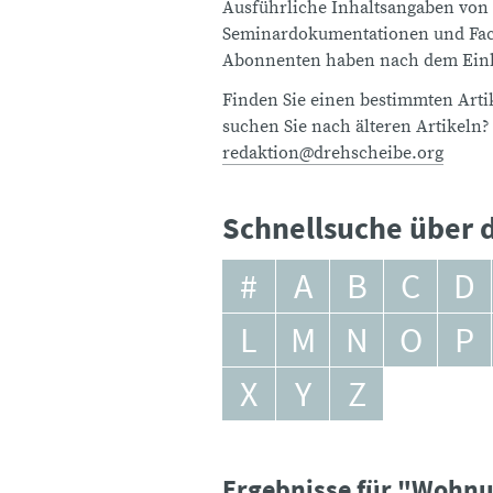
Ausführliche Inhaltsangaben von
Seminardokumentationen und Fach
Abonnenten haben nach dem Einlo
Finden Sie einen bestimmten Artik
suchen Sie nach älteren Artikeln?
redaktion@drehscheibe.org
Schnellsuche über d
#
A
B
C
D
L
M
N
O
P
X
Y
Z
Ergebnisse für "Wohnu