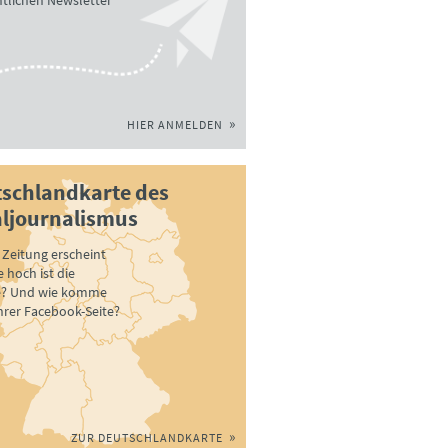
tlichen Newsletter
HIER ANMELDEN
schlandkarte des
ljournalismus
Zeitung erscheint
 hoch ist die
e? Und wie komme
ihrer Facebook-Seite?
ZUR DEUTSCHLANDKARTE