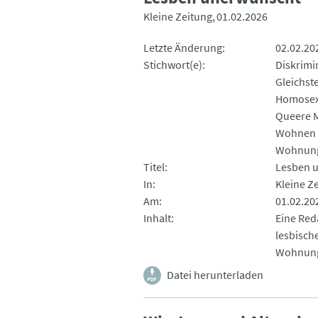
Kleine Zeitung
01.02.2026
Letzte Änderung
02.02.20
Stichwort(e)
Diskrimi
Gleichst
Homosex
Queere 
Wohnen
Wohnun
Titel
Lesben 
In
Kleine Z
Am
01.02.20
Inhalt
Eine Red
lesbisch
Wohnung
Datei herunterladen