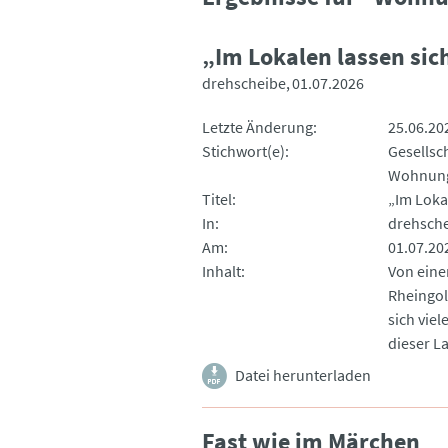
„Im Lokalen lassen sic
drehscheibe
01.07.2026
Letzte Änderung
25.06.20
Stichwort(e)
Gesellsc
Wohnung
Titel
„Im Loka
In
drehsch
Am
01.07.20
Inhalt
Von eine
Rheingol
sich vie
dieser L
Datei herunterladen
Fast wie im Märchen