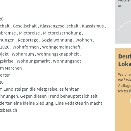
wöchen
an.
26
chaft
Gesellschaft
Klassengesellschaft
Klassismus
isbremse
Mietpreise
Mietpreiserhöhung
nungen
Reportage
Sozialwohnung
Wohnen
2026
Wohnformen
Wohngemeinschaft
jekt
Wohnraum
Wohnungsknappheit
Deut
skrise
Wohnungsmarkt
Wohnungsnot
Loka
 im Märchen
Welche 
orter
wo? Wie
26
Auflag
m Land steigen die Mietpreise, es fehlt an
ich zu 
hnungen. Gegen diesen Trend behauptet sich seit
erten eine kleine Siedlung. Eine Redakteurin macht
tsbesuch