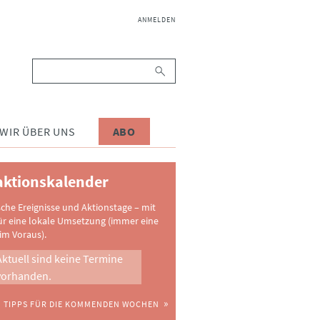
NAVIGATION
ANMELDEN
ÜBERSPRINGEN
Suchbegriffe
WIR ÜBER UNS
ABO
ktionskalender
sche Ereignisse und Aktionstage – mit
ür eine lokale Umsetzung (immer eine
im Voraus).
Aktuell sind keine Termine
vorhanden.
TIPPS FÜR DIE KOMMENDEN WOCHEN