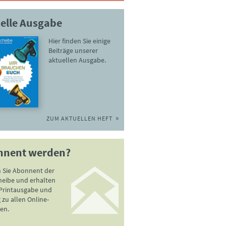
elle Ausgabe
Hier finden Sie einige
Beiträge unserer
aktuellen Ausgabe.
ZUM AKTUELLEN HEFT
nnent werden?
 Sie Abonnent der
heibe und erhalten
 Printausgabe und
zu allen Online-
en.