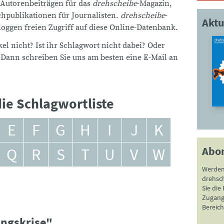
 Autorenbeiträgen für das
drehscheibe
-Magazin,
publikationen für Journalisten.
drehscheibe
-
Aktu
ggen freien Zugriff auf diese Online-Datenbank.
el nicht? Ist ihr Schlagwort nicht dabei? Oder
 Dann schreiben Sie uns am besten eine E-Mail an
ie Schlagwortliste
E
F
G
H
I
J
K
Abo
Q
R
S
T
U
V
W
Werden
drehsc
Sie die
Zugang 
Bereich
ngskrise"