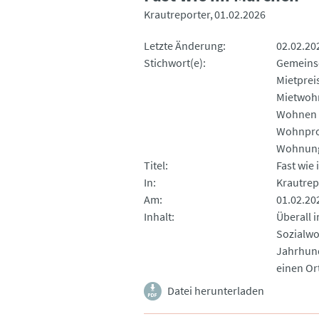
Krautreporter
01.02.2026
Letzte Änderung
02.02.20
Stichwort(e)
Gemeins
Mietpre
Mietwoh
Wohnen 
Wohnpro
Wohnung
Titel
Fast wie
In
Krautrep
Am
01.02.20
Inhalt
Überall i
Sozialwo
Jahrhund
einen Or
Datei herunterladen