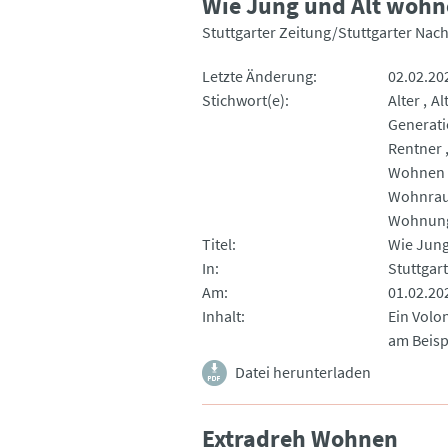
Wie Jung und Alt woh
Stuttgarter Zeitung/Stuttgarter Nac
Letzte Änderung
02.02.20
Stichwort(e)
Alter
Al
Generat
Rentner
Wohnen
Wohnra
Wohnun
Titel
Wie Jung
In
Stuttgar
Am
01.02.20
Inhalt
Ein Volo
am Beisp
Datei herunterladen
Extradreh Wohnen