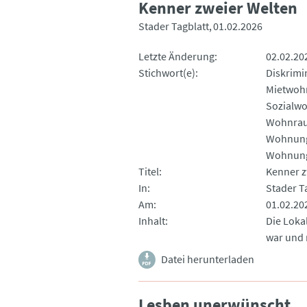
Kenner zweier Welten
Stader Tagblatt
01.02.2026
Letzte Änderung
02.02.20
Stichwort(e)
Diskrimi
Mietwoh
Sozialw
Wohnra
Wohnung
Wohnun
Titel
Kenner z
In
Stader T
Am
01.02.20
Inhalt
Die Loka
war und 
Datei herunterladen
Lesben unerwünscht