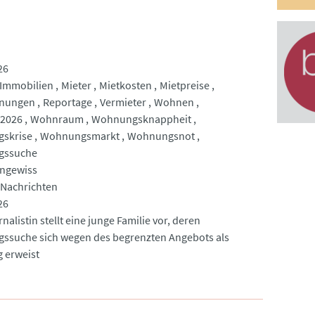
26
Immobilien
Mieter
Mietkosten
Mietpreise
nungen
Reportage
Vermieter
Wohnen
2026
Wohnraum
Wohnungsknappheit
skrise
Wohnungsmarkt
Wohnungsnot
gssuche
ngewiss
 Nachrichten
26
nalistin stellt eine junge Familie vor, deren
suche sich wegen des begrenzten Angebots als
g erweist