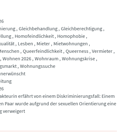
26
nierung
Gleichbehandlung
Gleichberechtigung
ellung
Homofeindlichkeit
Homophobie
ualität
Lesben
Mieter
Mietwohnungen
Menschen
Queerfeindlichkeit
Queerness
Vermieter
Wohnen 2026
Wohnraum
Wohnungskrise
gsmarkt
Wohnungssuche
unerwünscht
eitung
26
akteurin erfährt von einem Diskriminierungsfall: Einem
en Paar wurde aufgrund der sexuellen Orientierung eine
 verweigert