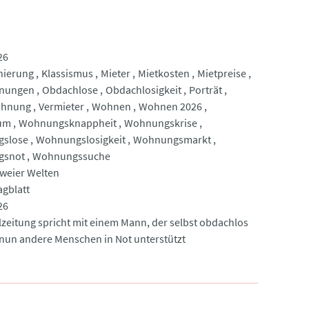
26
nierung
Klassismus
Mieter
Mietkosten
Mietpreise
nungen
Obdachlose
Obdachlosigkeit
Porträt
ohnung
Vermieter
Wohnen
Wohnen 2026
um
Wohnungsknappheit
Wohnungskrise
slose
Wohnungslosigkeit
Wohnungsmarkt
gsnot
Wohnungssuche
weier Welten
agblatt
26
lzeitung spricht mit einem Mann, der selbst obdachlos
nun andere Menschen in Not unterstützt