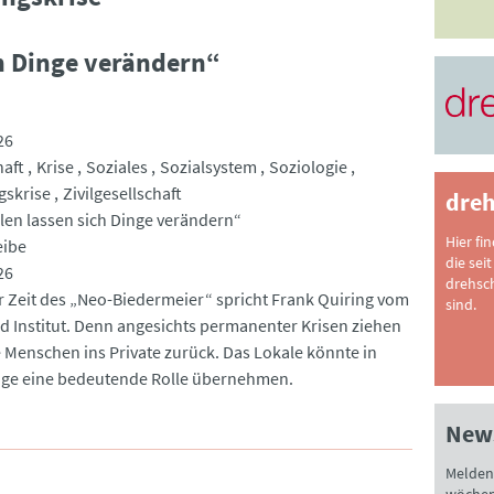
h Dinge verändern“
26
haft
Krise
Soziales
Sozialsystem
Soziologie
skrise
Zivilgesellschaft
dreh
len lassen sich Dinge verändern“
Hier fi
eibe
die seit
26
drehsc
r Zeit des „Neo-Biedermeier“ spricht Frank Quiring vom
sind.
d Institut. Denn angesichts permanenter Krisen ziehen
le Menschen ins Private zurück. Das Lokale könnte in
age eine bedeutende Rolle übernehmen.
News
Melden 