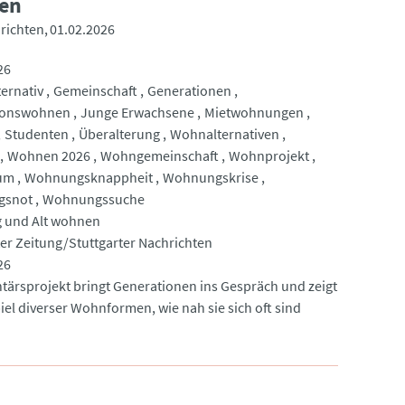
nen
hrichten
01.02.2026
26
ternativ
Gemeinschaft
Generationen
ionswohnen
Junge Erwachsene
Mietwohnungen
Studenten
Überalterung
Wohnalternativen
Wohnen 2026
Wohngemeinschaft
Wohnprojekt
um
Wohnungsknappheit
Wohnungskrise
gsnot
Wohnungssuche
 und Alt wohnen
ter Zeitung/Stuttgarter Nachrichten
26
ntärsprojekt bringt Generationen ins Gespräch und zeigt
iel diverser Wohnformen, wie nah sie sich oft sind