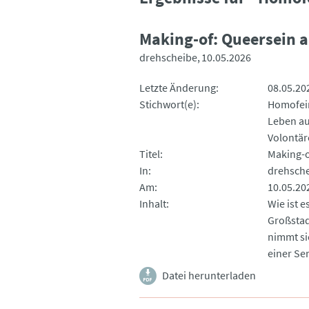
Making-of: Queersein 
drehscheibe
10.05.2026
Letzte Änderung
08.05.20
Stichwort(e)
Homofein
Leben a
Volontär
Titel
Making-o
In
drehsch
Am
10.05.20
Inhalt
Wie ist e
Großstad
nimmt si
einer Ser
Datei herunterladen