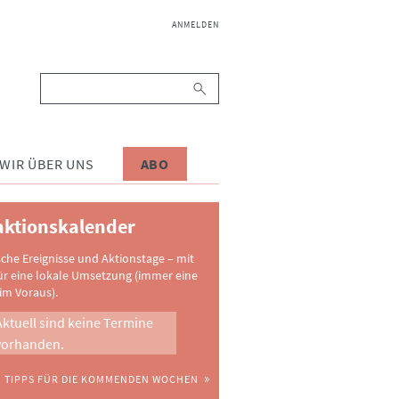
NAVIGATION
ANMELDEN
ÜBERSPRINGEN
Suchbegriffe
WIR ÜBER UNS
ABO
ktionskalender
sche Ereignisse und Aktionstage – mit
ür eine lokale Umsetzung (immer eine
im Voraus).
Aktuell sind keine Termine
vorhanden.
TIPPS FÜR DIE KOMMENDEN WOCHEN