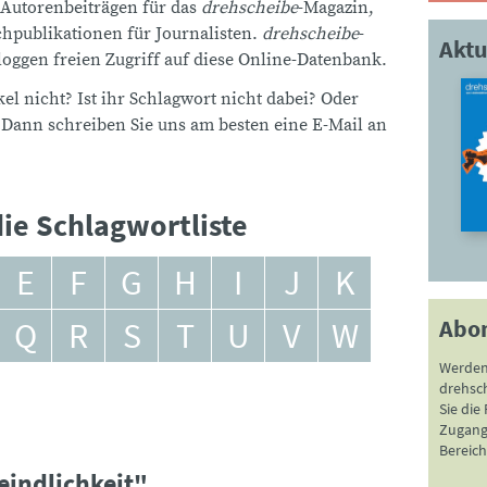
 Autorenbeiträgen für das
drehscheibe
-Magazin,
publikationen für Journalisten.
drehscheibe
-
Aktu
ggen freien Zugriff auf diese Online-Datenbank.
el nicht? Ist ihr Schlagwort nicht dabei? Oder
 Dann schreiben Sie uns am besten eine E-Mail an
ie Schlagwortliste
E
F
G
H
I
J
K
Abo
Q
R
S
T
U
V
W
Werden
drehsc
Sie die
Zugang 
Bereich
eindlichkeit"