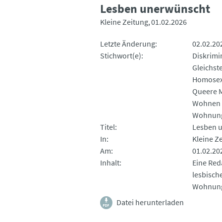
Lesben unerwünscht
Kleine Zeitung
01.02.2026
Letzte Änderung
02.02.20
Stichwort(e)
Diskrimi
Gleichst
Homosex
Queere 
Wohnen
Wohnun
Titel
Lesben 
In
Kleine Z
Am
01.02.20
Inhalt
Eine Red
lesbisch
Wohnung
Datei herunterladen