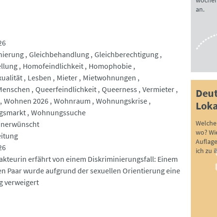
wöchen
an.
26
nierung
Gleichbehandlung
Gleichberechtigung
ellung
Homofeindlichkeit
Homophobie
ualität
Lesben
Mieter
Mietwohnungen
Menschen
Queerfeindlichkeit
Queerness
Vermieter
Deut
Wohnen 2026
Wohnraum
Wohnungskrise
Loka
gsmarkt
Wohnungssuche
Welche 
unerwünscht
wo? Wie
eitung
Auflag
26
ich zu 
akteurin erfährt von einem Diskriminierungsfall: Einem
en Paar wurde aufgrund der sexuellen Orientierung eine
 verweigert