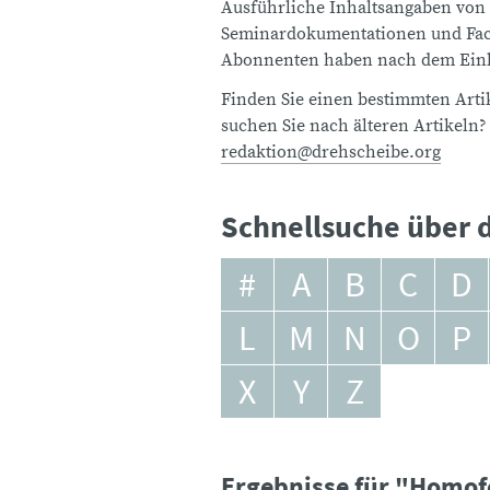
Ausführliche Inhaltsangaben von
Seminardokumentationen und Fach
Abonnenten haben nach dem Einlo
Finden Sie einen bestimmten Artik
suchen Sie nach älteren Artikeln?
redaktion@drehscheibe.org
Schnellsuche über d
#
A
B
C
D
L
M
N
O
P
X
Y
Z
Ergebnisse für "Homof