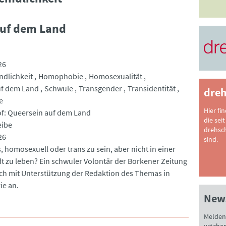
auf dem Land
26
dlichkeit
Homophobie
Homosexualität
uf dem Land
Schwule
Transgender
Transidentität
dreh
e
Hier fi
f: Queersein auf dem Land
die seit
eibe
drehsc
26
sind.
s, homosexuell oder trans zu sein, aber nicht in einer
t zu leben? Ein schwuler Volontär der Borkener Zeitung
ch mit Unterstützung der Redaktion des Themas in
ie an.
News
Melden 