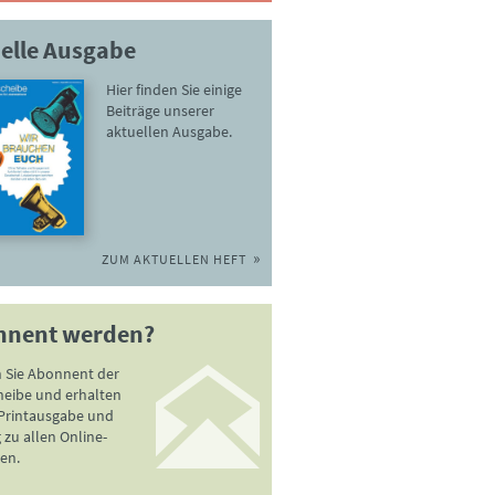
elle Ausgabe
Hier finden Sie einige
Beiträge unserer
aktuellen Ausgabe.
ZUM AKTUELLEN HEFT
nnent werden?
 Sie Abonnent der
heibe und erhalten
 Printausgabe und
zu allen Online-
en.