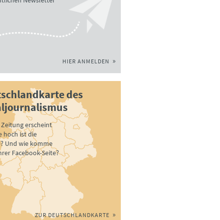
tlichen Newsletter
HIER ANMELDEN
schlandkarte des
ljournalismus
Zeitung erscheint
 hoch ist die
e? Und wie komme
ihrer Facebook-Seite?
ZUR DEUTSCHLANDKARTE