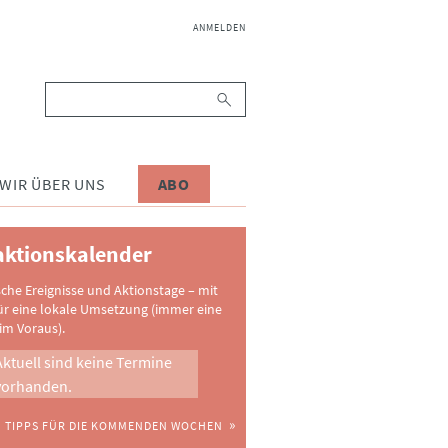
NAVIGATION
ANMELDEN
ÜBERSPRINGEN
Suchbegriffe
WIR ÜBER UNS
ABO
ktionskalender
sche Ereignisse und Aktionstage – mit
ür eine lokale Umsetzung (immer eine
im Voraus).
Aktuell sind keine Termine
vorhanden.
TIPPS FÜR DIE KOMMENDEN WOCHEN