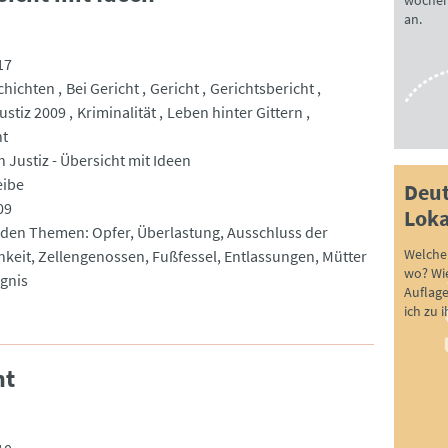
wöchen
an.
17
chichten
Bei Gericht
Gericht
Gerichtsbericht
ustiz 2009
Kriminalität
Leben hinter Gittern
ht
 Justiz - Übersicht mit Ideen
eibe
Deut
09
Loka
 den Themen: Opfer, Überlastung, Ausschluss der
Welche 
chkeit, Zellengenossen, Fußfessel, Entlassungen, Mütter
wo? Wie
gnis
Auflag
ich zu 
ht