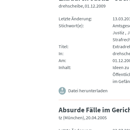
drehscheibe
01.12.2009
Letzte Änderung
13.03.20
Stichwort(e)
Amtsges
Justiz
J
Strafrec
Titel
Extradreh
In
drehsch
Am
01.12.20
Inhalt
Ideen zu
Öffentli
im Gefän
Datei herunterladen
Absurde Fälle im Geric
tz (München)
20.04.2005