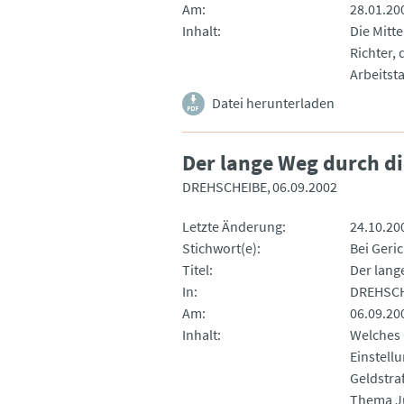
Am
28.01.20
Inhalt
Die Mitt
Richter,
Arbeitsta
Datei herunterladen
Der lange Weg durch di
DREHSCHEIBE
06.09.2002
Letzte Änderung
24.10.20
Stichwort(e)
Bei Geric
Titel
Der lang
In
DREHSCH
Am
06.09.20
Inhalt
Welches 
Einstell
Geldstra
Thema Ju