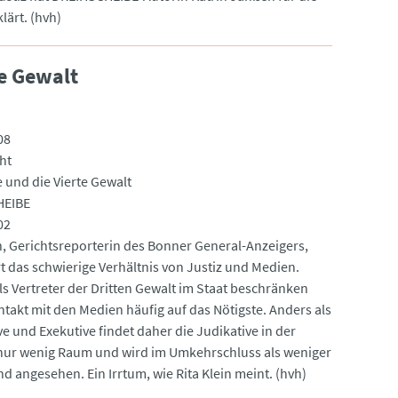
lärt. (hvh)
te Gewalt
08
ht
e und die Vierte Gewalt
EIBE
02
in, Gerichtsreporterin des Bonner General-Anzeigers,
rt das schwierige Verhältnis von Justiz und Medien.
als Vertreter der Dritten Gewalt im Staat beschränken
ntakt mit den Medien häufig auf das Nötigste. Anders als
ve und Exekutive findet daher die Judikative in der
nur wenig Raum und wird im Umkehrschluss als weniger
d angesehen. Ein Irrtum, wie Rita Klein meint. (hvh)