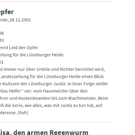
Opfer
eide
28.12.2001
08
ht
ennt Leid der Opfer
itung für die Lüneburger Heide
01
st immer nur über Urteile und Richter berichtet wird,
e Kulissen der Lüneburger Justiz. In loser Folge stellte
titias Helfer“ vor: vom Hausmeister über den
ührer und Kostenbeamten bis zum Wachtmeister. Beim
eß die Serie, wie alles, was mit Justiz zu tun hat, auf
nteresse. (hvh)
m Lisa, den armen Regenwurm