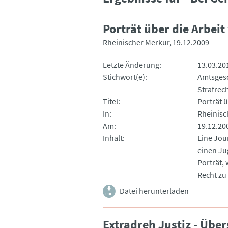
Porträt über die Arbeit
Rheinischer Merkur
19.12.2009
Letzte Änderung
13.03.20
Stichwort(e)
Amtsges
Strafrec
Titel
Porträt ü
In
Rheinisc
Am
19.12.20
Inhalt
Eine Jou
einen Ju
Porträt, 
Recht zu
Datei herunterladen
Extradreh Justiz - Über