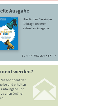
elle Ausgabe
Hier finden Sie einige
Beiträge unserer
aktuellen Ausgabe.
ZUM AKTUELLEN HEFT
nnent werden?
 Sie Abonnent der
heibe und erhalten
 Printausgabe und
zu allen Online-
en.