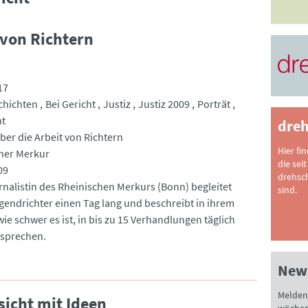
 von Richtern
17
chichten
Bei Gericht
Justiz
Justiz 2009
Porträt
ht
dreh
ber die Arbeit von Richtern
Hier fi
her Merkur
die seit
09
drehsc
rnalistin des Rheinischen Merkurs (Bonn) begleitet
sind.
gendrichter einen Tag lang und beschreibt in ihrem
wie schwer es ist, in bis zu 15 Verhandlungen täglich
 sprechen.
News
Melden 
sicht mit Ideen