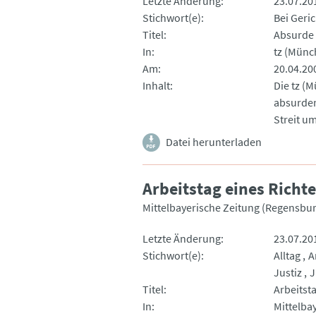
Letzte Änderung
23.07.20
Stichwort(e)
Bei Geric
Titel
Absurde 
In
tz (Münc
Am
20.04.20
Inhalt
Die tz (
absurden
Streit u
Datei herunterladen
Arbeitstag eines Richte
Mittelbayerische Zeitung (Regensbur
Letzte Änderung
23.07.20
Stichwort(e)
Alltag
A
Justiz
J
Titel
Arbeitsta
In
Mittelba