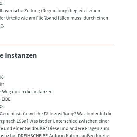
05
elbayerische Zeitung (Regensburg) begleitet einen
 der Urteile wie am Fließband fällen muss, durch einen
g.
e Instanzen
08
ht
e Weg durch die Instanzen
EIBE
02
Gericht ist für welche Fälle zuständig? Was bedeutet die
ung nach 153a? Was ist der Unterschied zwischen einer
fe und einer Geldbuße? Diese und andere Fragen zum
stiz hat DREIHSCHEIBE-Autorin Katrin Janßen für die