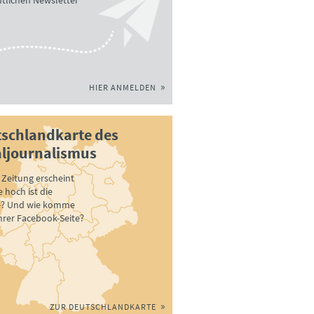
tlichen Newsletter
HIER ANMELDEN
schlandkarte des
ljournalismus
Zeitung erscheint
 hoch ist die
e? Und wie komme
ihrer Facebook-Seite?
ZUR DEUTSCHLANDKARTE