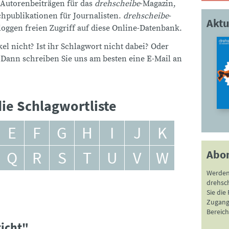
 Autorenbeiträgen für das
drehscheibe
-Magazin,
publikationen für Journalisten.
drehscheibe
-
Aktu
ggen freien Zugriff auf diese Online-Datenbank.
el nicht? Ist ihr Schlagwort nicht dabei? Oder
 Dann schreiben Sie uns am besten eine E-Mail an
ie Schlagwortliste
E
F
G
H
I
J
K
Abo
Q
R
S
T
U
V
W
Werden
drehsc
Sie die
Zugang 
Bereich
richt"