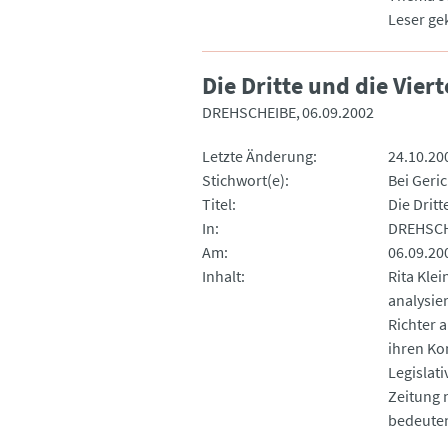
Leser gek
Die Dritte und die Vier
DREHSCHEIBE
06.09.2002
Letzte Änderung
24.10.20
Stichwort(e)
Bei Geric
Titel
Die Dritt
In
DREHSCH
Am
06.09.20
Inhalt
Rita Kle
analysie
Richter 
ihren Ko
Legislati
Zeitung 
bedeuten