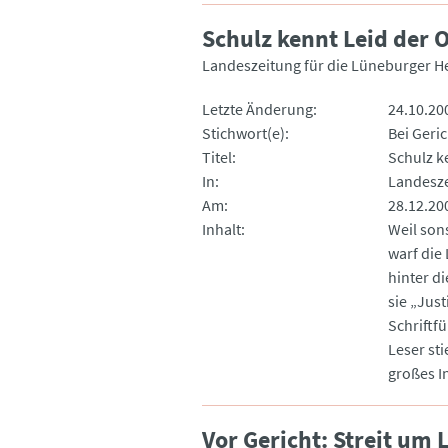
Schulz kennt Leid der 
Landeszeitung für die Lüneburger H
Letzte Änderung
24.10.20
Stichwort(e)
Bei Geric
Titel
Schulz k
In
Landesze
Am
28.12.20
Inhalt
Weil son
warf die Landeszeitung für die Lüneburger Heide einen Blick
hinter di
sie „Jus
Schriftf
Leser sti
großes I
Vor Gericht: Streit u