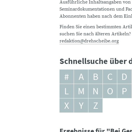
Ausführliche Inhaltsangaben von
Seminardokumentationen und Fach
Abonnenten haben nach dem Einlo
Finden Sie einen bestimmten Artik
suchen Sie nach älteren Artikeln?
redaktion@drehscheibe.org
Schnellsuche über d
#
A
B
C
D
L
M
N
O
P
X
Y
Z
Ergebnisse für "Bei Ge