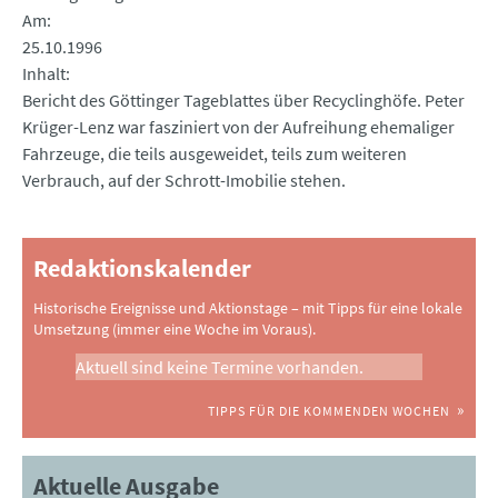
Am
25.10.1996
Inhalt
Bericht des Göttinger Tageblattes über Recyclinghöfe. Peter
Krüger-Lenz war fasziniert von der Aufreihung ehemaliger
Fahrzeuge, die teils ausgeweidet, teils zum weiteren
Verbrauch, auf der Schrott-Imobilie stehen.
Redaktionskalender
Historische Ereignisse und Aktionstage – mit Tipps für eine lokale
Umsetzung (immer eine Woche im Voraus).
Aktuell sind keine Termine vorhanden.
TIPPS FÜR DIE KOMMENDEN WOCHEN
Aktuelle Ausgabe