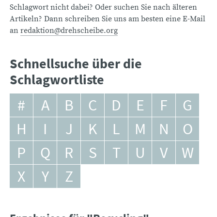
Schlagwort nicht dabei? Oder suchen Sie nach älteren
Artikeln? Dann schreiben Sie uns am besten eine E-Mail
an
redaktion@drehscheibe.org
Schnellsuche über die
Schlagwortliste
#
A
B
C
D
E
F
G
H
I
J
K
L
M
N
O
P
Q
R
S
T
U
V
W
X
Y
Z