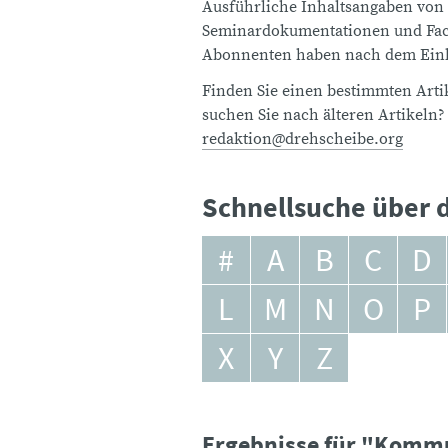
Ausführliche Inhaltsangaben von
Seminardokumentationen und Fach
Abonnenten haben nach dem Einlo
Finden Sie einen bestimmten Artik
suchen Sie nach älteren Artikeln?
redaktion@drehscheibe.org
Schnellsuche über d
#
A
B
C
D
L
M
N
O
P
X
Y
Z
Ergebnisse für "Komm