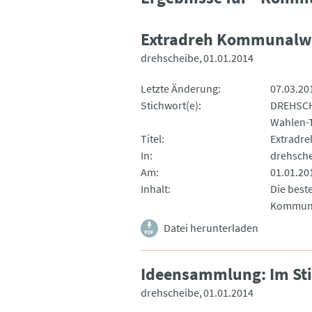
Extradreh Kommunalw
drehscheibe
01.01.2014
Letzte Änderung
07.03.20
Stichwort(e)
DREHSCH
Wahlen-
Titel
Extradr
In
drehsch
Am
01.01.20
Inhalt
Die best
Kommuna
Datei herunterladen
Ideensammlung: Im St
drehscheibe
01.01.2014