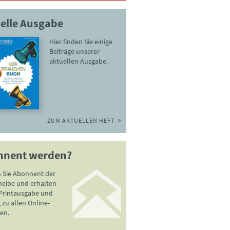
elle Ausgabe
Hier finden Sie einige
Beiträge unserer
aktuellen Ausgabe.
ZUM AKTUELLEN HEFT
nnent werden?
 Sie Abonnent der
heibe und erhalten
 Printausgabe und
zu allen Online-
en.