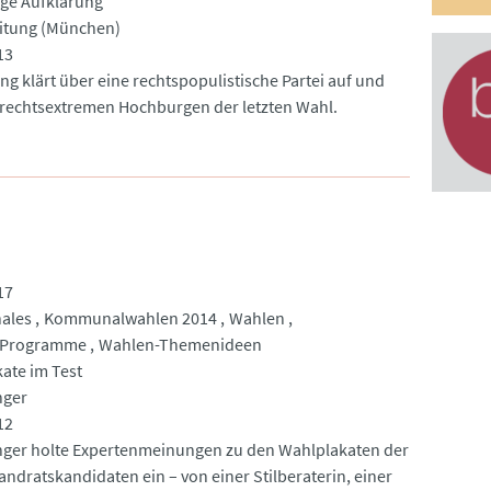
ige Aufklärung
itung (München)
13
ng klärt über eine rechtspopulistische Partei auf und
e rechtsextremen Hochburgen der letzten Wahl.
17
ales
Kommunalwahlen 2014
Wahlen
_Programme
Wahlen-Themenideen
ate im Test
nger
12
inger holte Expertenmeinungen zu den Wahlplakaten der
andratskandidaten ein – von einer Stilberaterin, einer