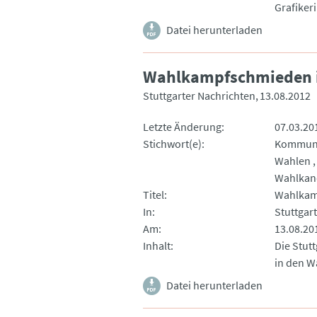
Grafiker
Datei herunterladen
Wahlkampfschmieden i
Stuttgarter Nachrichten
13.08.2012
Letzte Änderung
07.03.20
Stichwort(e)
Kommun
Wahlen
Wahlkan
Titel
Wahlkam
In
Stuttgar
Am
13.08.20
Inhalt
Die Stut
in den W
Datei herunterladen