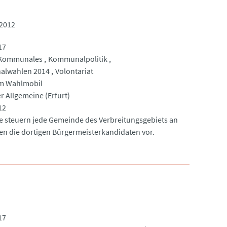
.2012
17
Kommunales
Kommunalpolitik
lwahlen 2014
Volontariat
im Wahlmobil
r Allgemeine (Erfurt)
12
e steuern jede Gemeinde des Verbreitungsgebiets an
len die dortigen Bürgermeisterkandidaten vor.
17