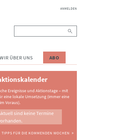
NAVIGATION
ANMELDEN
ÜBERSPRINGEN
Suchbegriffe
WIR ÜBER UNS
ABO
ktionskalender
sche Ereignisse und Aktionstage – mit
ür eine lokale Umsetzung (immer eine
im Voraus).
Aktuell sind keine Termine
vorhanden.
TIPPS FÜR DIE KOMMENDEN WOCHEN