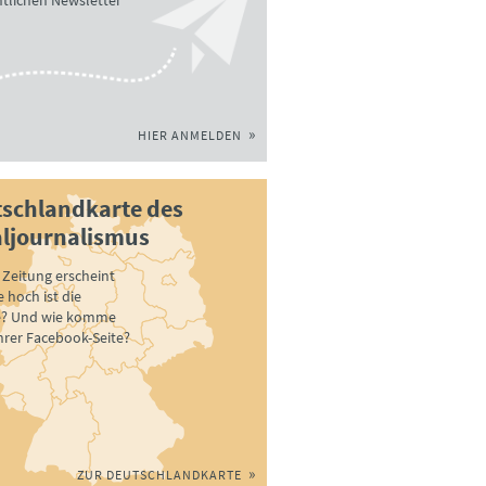
tlichen Newsletter
HIER ANMELDEN
schlandkarte des
ljournalismus
Zeitung erscheint
 hoch ist die
e? Und wie komme
ihrer Facebook-Seite?
ZUR DEUTSCHLANDKARTE