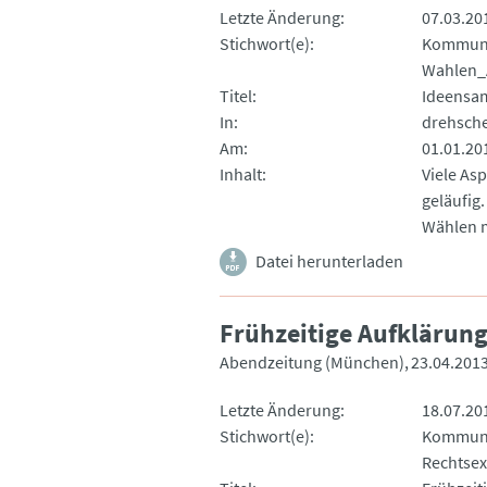
Letzte Änderung
07.03.20
Stichwort(e)
Kommun
Wahlen_
Titel
Ideensam
In
drehsch
Am
01.01.20
Inhalt
Viele As
geläufig.
Wählen 
Datei herunterladen
Frühzeitige Aufklärun
Abendzeitung (München)
23.04.201
Letzte Änderung
18.07.20
Stichwort(e)
Kommun
Rechtse