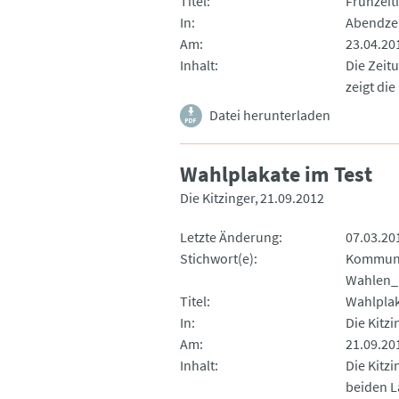
Titel
Frühzeit
In
Abendze
Am
23.04.20
Inhalt
Die Zeitu
zeigt di
Datei herunterladen
Wahlplakate im Test
Die Kitzinger
21.09.2012
Letzte Änderung
07.03.20
Stichwort(e)
Kommun
Wahlen
Titel
Wahlplak
In
Die Kitzi
Am
21.09.20
Inhalt
Die Kitz
beiden L