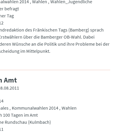
lwahlen 2014
Wahlen
Wahlen_Jugendliche
er befragt
her Tag
12
ndredaktion des Fränkischen Tags (Bamberg) sprach
 Erstwählern über die Bamberger OB-Wahl. Dabei
deren Wünsche an die Politik und ihre Probleme bei der
cheidung im Mittelpunkt.
im Amt
08.08.2011
14
ales
Kommunalwahlen 2014
Wahlen
ch 100 Tagen im Amt
che Rundschau (Kulmbach)
11