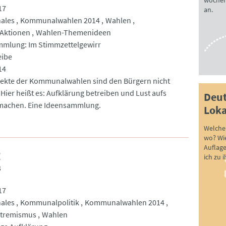
wöchen
17
an.
ales
Kommunalwahlen 2014
Wahlen
Aktionen
Wahlen-Themenideen
mlung: Im Stimmzettelgewirr
eibe
14
pekte der Kommunalwahlen sind den Bürgern nicht
 Hier heißt es: Aufklärung betreiben und Lust aufs
Deut
machen. Eine Ideensammlung.
Loka
Welche 
wo? Wie
Auflag
g
ich zu 
3
17
ales
Kommunalpolitik
Kommunalwahlen 2014
xtremismus
Wahlen