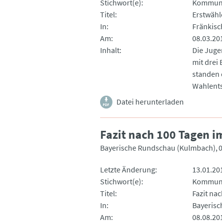
Stichwort(e)
Kommuna
Titel
Erstwähl
In
Fränkisc
Am
08.03.20
Inhalt
Die Juge
mit drei
standen 
Wahlents
Datei herunterladen
Fazit nach 100 Tagen 
Bayerische Rundschau (Kulmbach)
Letzte Änderung
13.01.20
Stichwort(e)
Kommun
Titel
Fazit na
In
Bayeris
Am
08.08.20