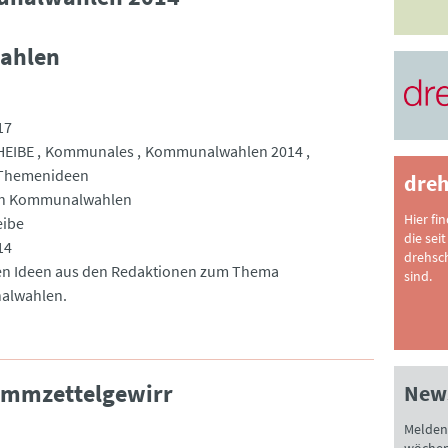
ahlen
17
EIBE
Kommunales
Kommunalwahlen 2014
Themenideen
dreh
eh Kommunalwahlen
Hier fi
eibe
die seit
14
drehsc
en Ideen aus den Redaktionen zum Thema
sind.
lwahlen.
immzettelgewirr
News
Melden 