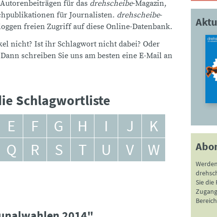
 Autorenbeiträgen für das
drehscheibe
-Magazin,
publikationen für Journalisten.
drehscheibe
-
Aktu
ggen freien Zugriff auf diese Online-Datenbank.
el nicht? Ist ihr Schlagwort nicht dabei? Oder
 Dann schreiben Sie uns am besten eine E-Mail an
ie Schlagwortliste
E
F
G
H
I
J
K
Abo
Q
R
S
T
U
V
W
Werden
drehsc
Sie die
Zugang 
Bereich
unalwahlen 2014"